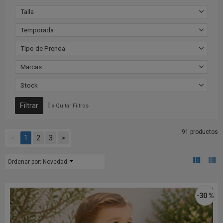
Talla
Temporada
Tipo de Prenda
Marcas
Stock
|
x Quitar Filtros
91 productos
<
1
2
3
>
Ordenar por:
Novedad
-30 %