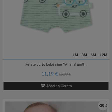
1M - 3M - 6M - 12M
Pelele corto bebé niño YATSI Brum!!...
11,19 €
13,99 €
Añadir a Carrito
-20 %