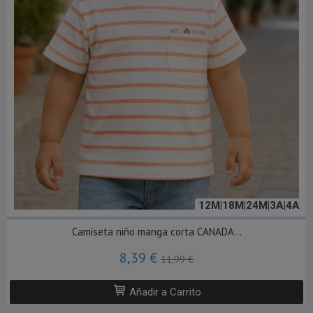
12M|18M|24M|3A|4A
Camiseta niño manga corta CANADA...
8,39 €
11,99 €
Añadir a Carrito