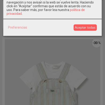
navegación y nos avisan si la web se vuelve lenta. Haciendo
Pantalón largo Bebé niño Mayoral
click en "Aceptar" confirmas que estás de acuerdo con su
uso.
Para saber más, por favor lea nuestra
política de
12,79 €
privacidad
.
15,99 €
Añadir a Carrito
Preferencias
Aceptar todas
-30 %