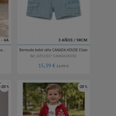
 - 4A
3 AÑOS / 98CM
o...
Bermuda bebé niño CANADA HOUSE Elian
Ref. 26352210 * CANADA HOUSE
15,39 €
21,99 €
-20 %
-20 %