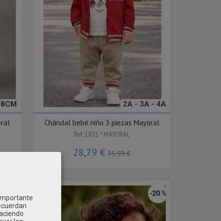
98CM
2A - 3A - 4A
ral
Chándal bebé niño 3 piezas Mayoral
Ref. 1831 * MAYORAL
28,79 €
35,99 €
-20 %
-20 %
 importante
recuerdan
Haciendo