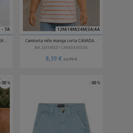
 - 7A
12M|18M|24M|3A|4A
N...
Camiseta niño manga corta CANADA...
Ref. 26354010 * CANADA HOUSE
8,39 €
11,99 €
-30 %
-30 %