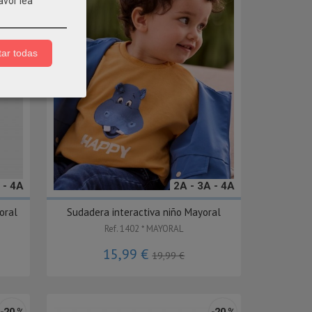
avor lea
ar todas
 - 4A
2A - 3A - 4A
oral
Sudadera interactiva niño Mayoral
Ref. 1402 * MAYORAL
15,99 €
19,99 €
-20 %
-20 %