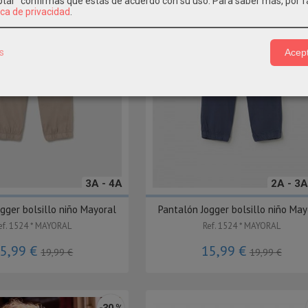
eptar" confirmas que estás de acuerdo con su uso.
Para saber más, por f
ica de privacidad
.
s
Acept
3A - 4A
2A - 3A
gger bolsillo niño Mayoral
Pantalón Jogger bolsillo niño May
ef. 1524 * MAYORAL
Ref. 1524 * MAYORAL
5,99 €
15,99 €
19,99 €
19,99 €
-30 %