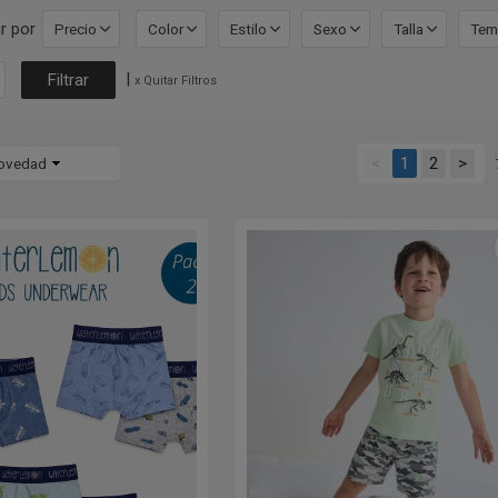
r por
Precio
Color
Estilo
Sexo
Talla
Tem
|
x Quitar Filtros
<
1
2
>
ovedad