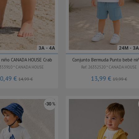
3A - 4A
24M - 3A
o niño CANADA HOUSE Crab
Conjunto Bermuda Punto bebé niñ
6353910 * CANADA HOUSE
Ref. 26352520 * CANADA HOUSE
0,49 €
13,99 €
14,99 €
19,99 €
-30 %