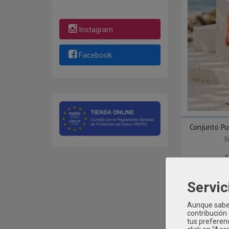
Instagram
Facebook
Conjunto Pu
R
Servic
Aunque sabem
contribución
tus preferenc