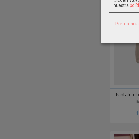
click en "Ac
nuestra
polít
Preferencia
Pantalón Jo
R
1