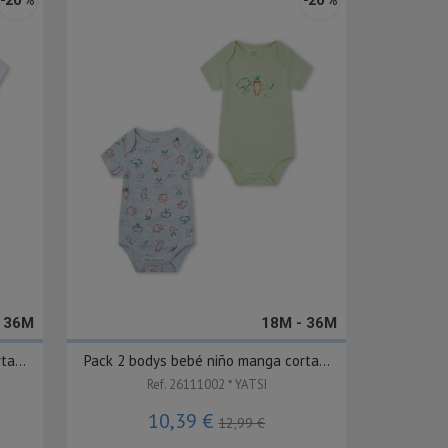
- 36M
18M - 36M
a...
Pack 2 bodys bebé niño manga corta...
Ref. 26111002 * YATSI
10,39 €
12,99 €