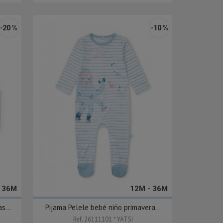
-20 %
-10 %
- 36M
12M - 36M
s...
Pijama Pelele bebé niño primavera...
Ref. 26111101 * YATSI