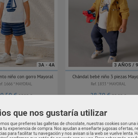
3A - 4A
3 AÑOS / 
nto niño con gorro Mayoral
Chándal bebé niño 3 piezas Mayo
ef. 1666 * MAYORAL
Ref. 1833 * MAYORAL
19,59 €
28,79 €
27,99 €
35,99 €
ios que nos gustaría utilizar
-20 %
os que prefieres las galletas de chocolate, nuestras cookies son una
 a tu experiencia de compra. Nos ayudan a enseñarte jugosas ofertas, 
ias para facilitar tu navegación y nos avisan si la web se vuelve lenta. 