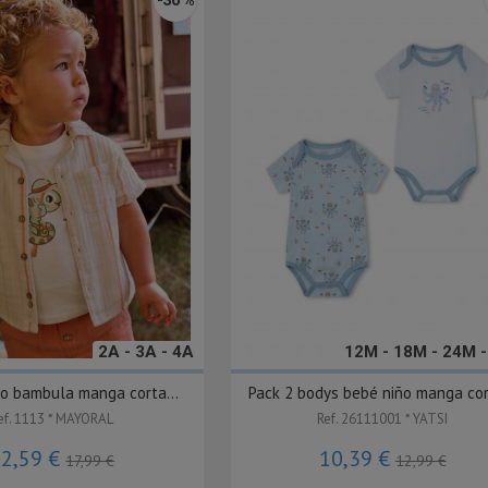
2A - 3A - 4A
12M - 18M - 24M 
o bambula manga corta...
Pack 2 bodys bebé niño manga cort
ef. 1113 * MAYORAL
Ref. 26111001 * YATSI
12,59 €
10,39 €
17,99 €
12,99 €