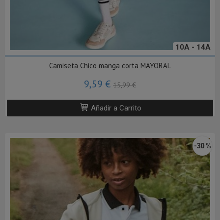
10A - 14A
Camiseta Chico manga corta MAYORAL
9,59 €
15,99 €
Añadir a Carrito
-30 %