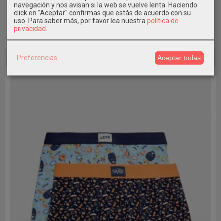
navegación y nos avisan si la web se vuelve lenta. Haciendo
click en "Aceptar" confirmas que estás de acuerdo con su
16,09 €
22,99 €
uso.
Para saber más, por favor lea nuestra
política de
privacidad
.
Añadir a Carrito
Preferencias
Aceptar todas