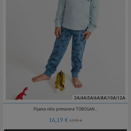
2A|4A|5A|6A|8A|10A|12A
Pijama niño primavera TOBOGAN...
16,19 €
17,99 €