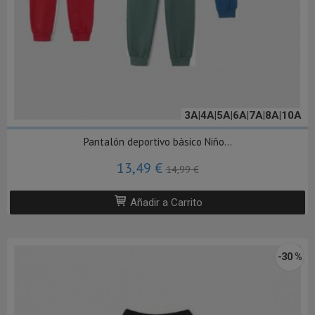
3A|4A|5A|6A|7A|8A|10A
Pantalón deportivo básico Niño...
13,49 €
14,99 €
Añadir a Carrito
-30 %