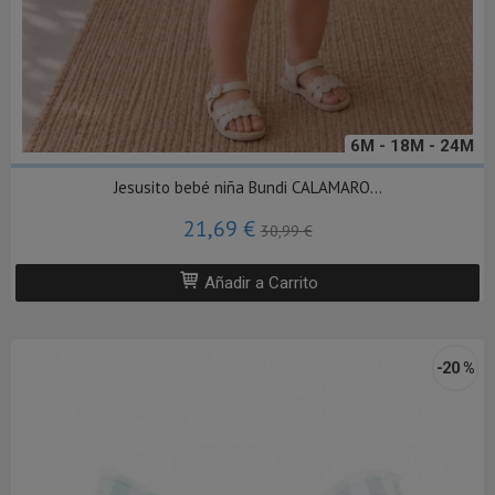
6M - 18M - 24M
Jesusito bebé niña Bundi CALAMARO...
21,69 €
30,99 €
Añadir a Carrito
-20 %