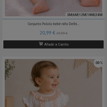
3M|6M|12M|18M|24M
Conjunto Pololo bebé niño Delhi...
20,99 €
29,99 €
Añadir a Carrito
-30 %