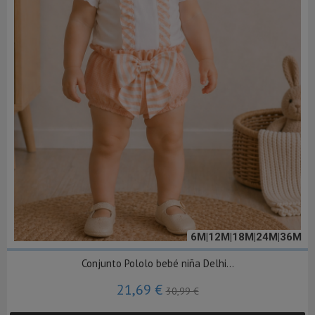
6M|12M|18M|24M|36M
Conjunto Pololo bebé niña Delhi...
21,69 €
30,99 €