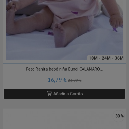
18M - 24M - 36M
Peto Ranita bebé niña Bundi CALAMARO...
16,79 €
23,99 €
Añadir a Carrito
-30 %