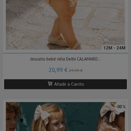
12M - 24M
Jesusito bebé niña Delhi CALAMARO...
20,99 €
29,99 €
Añadir a Carrito
-30 %