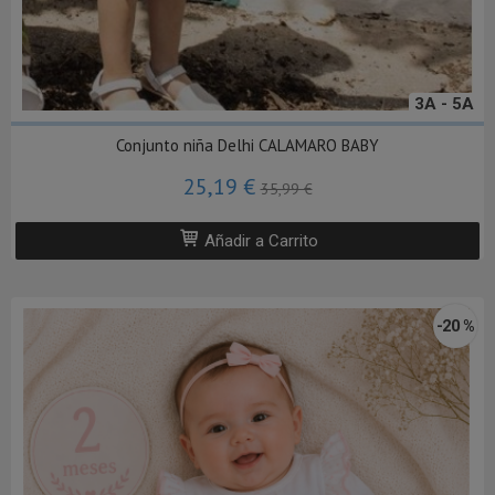
3A - 5A
Conjunto niña Delhi CALAMARO BABY
25,19 €
35,99 €
Añadir a Carrito
-20 %