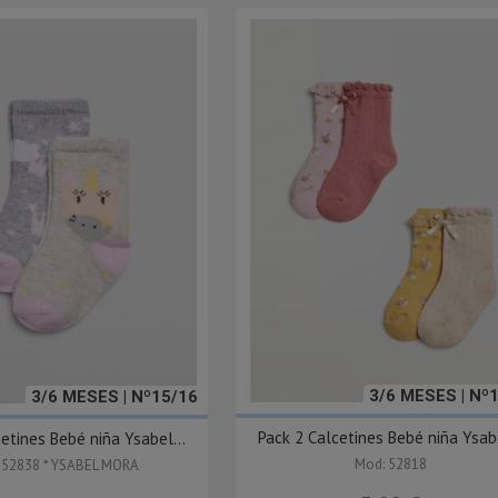
3/6 MESES | Nº
3/6 MESES | Nº15/16
Pack 2 Calcetines Bebé niña Ysabe
etines Bebé niña Ysabel...
Mod: 52818
 52838 * YSABEL MORA