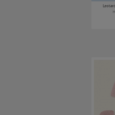
Leotar
M