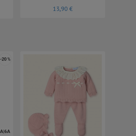
13,90 €
-20 %
4A|6A