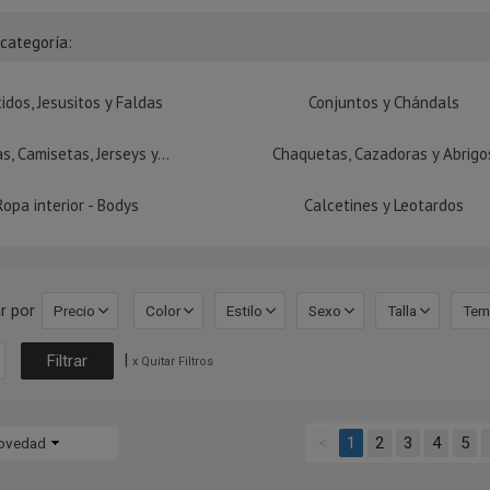
bcategoría:
idos, Jesusitos y Faldas
Conjuntos y Chándals
s, Camisetas, Jerseys y...
Chaquetas, Cazadoras y Abrigo
Ropa interior - Bodys
Calcetines y Leotardos
r por
Precio
Color
Estilo
Sexo
Talla
Tem
|
x Quitar Filtros
<
1
2
3
4
5
ovedad