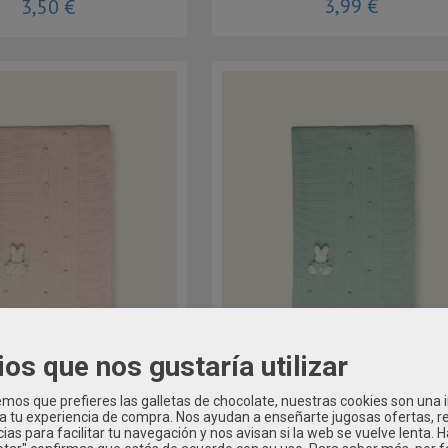
3,99 €
3,50 €
ios que nos gustaría utilizar
os que prefieres las galletas de chocolate, nuestras cookies son una
NUEVA COLECCIÓN
NUEVA COLEC
 a tu experiencia de compra. Nos ayudan a enseñarte jugosas ofertas, 
ias para facilitar tu navegación y nos avisan si la web se vuelve lenta. 