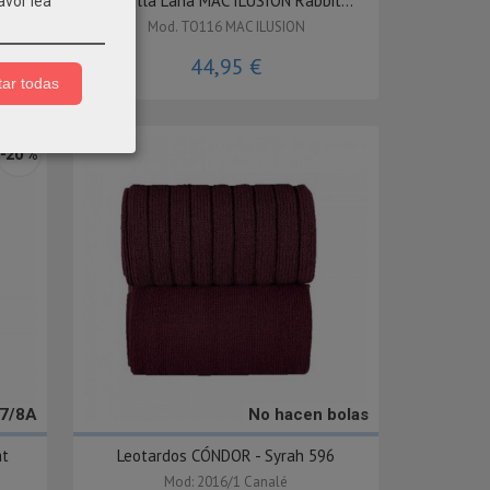
...
Toquilla Lana MAC ILUSION Rabbit...
avor lea
Mod. TO116 MAC ILUSION
44,95 €
ar todas
-20 %
|7/8A
No hacen bolas
at
Leotardos CÓNDOR - Syrah 596
Mod: 2016/1 Canalé