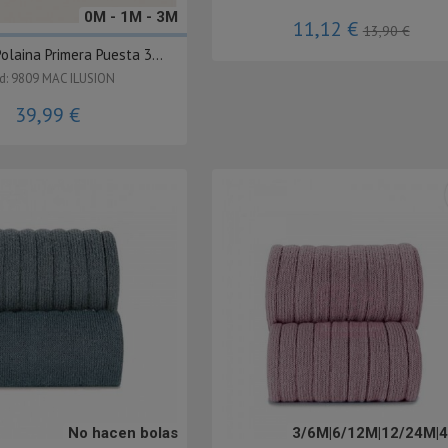
0M - 1M - 3M
11,12 €
13,90 €
olaina Primera Puesta 3...
: 9809 MAC ILUSION
39,99 €
No hacen bolas
3/6M|6/12M|12/24M|