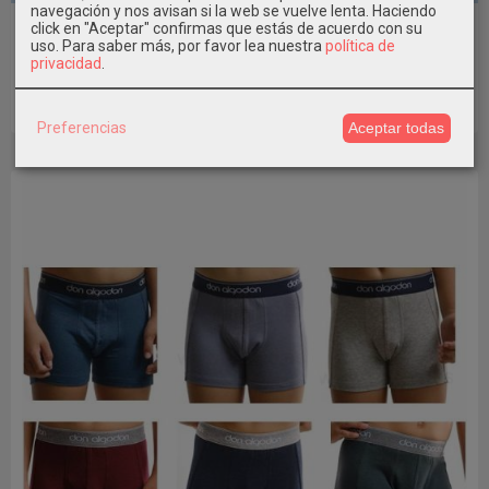
navegación y nos avisan si la web se vuelve lenta. Haciendo
Bóxer Niño Goma Vista LPG
click en "Aceptar" confirmas que estás de acuerdo con su
uso.
Para saber más, por favor lea nuestra
política de
5,50 €
privacidad
.
Pedir Información
Preferencias
Aceptar todas