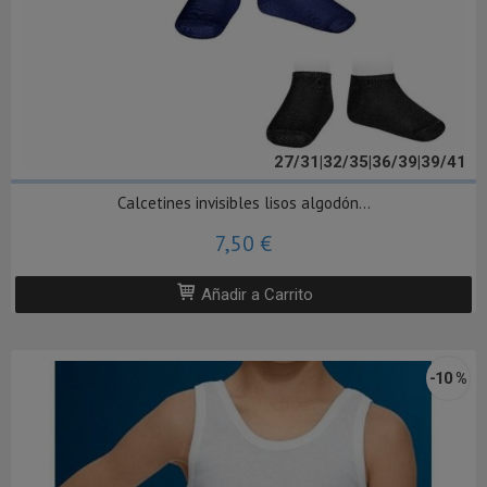
27/31|32/35|36/39|39/41
Calcetines invisibles lisos algodón...
7,50 €
Añadir a Carrito
-10 %