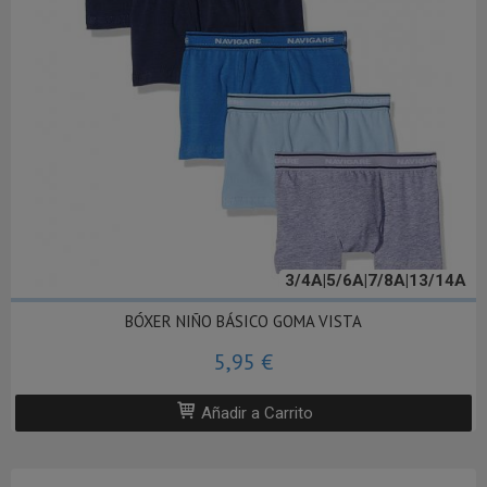
3/4A|5/6A|7/8A|13/14A
BÓXER NIÑO BÁSICO GOMA VISTA
5,95 €
Añadir a Carrito