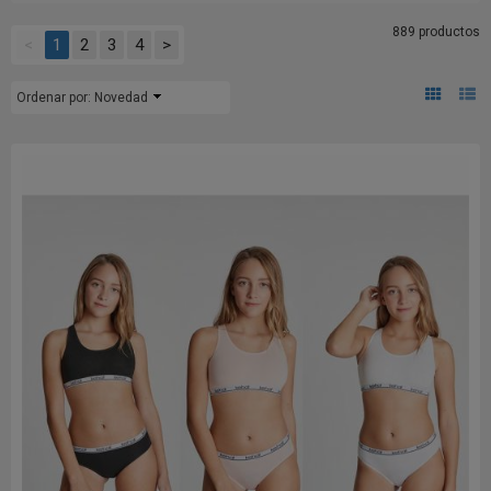
889 productos
<
1
2
3
4
>
Ordenar por:
Novedad