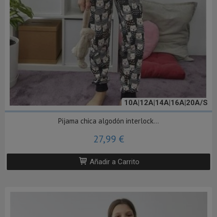
10A|12A|14A|16A|20A/S
Pijama chica algodón interlock...
27,99 €
Añadir a Carrito