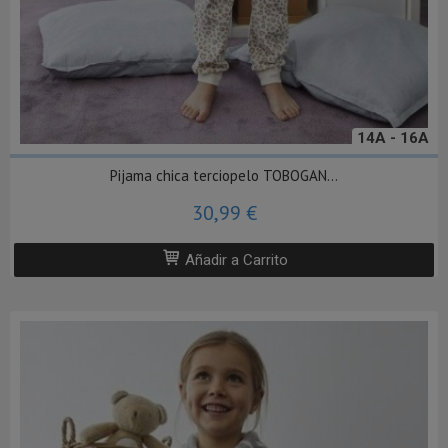
14A - 16A
Pijama chica terciopelo TOBOGAN...
30,99 €
Añadir a Carrito