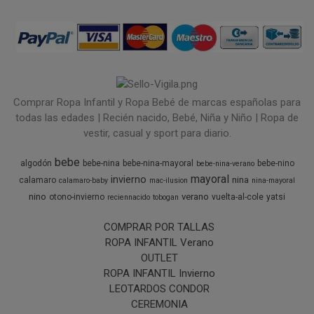
Comprar Ropa Infantil y Ropa Bebé de marcas españolas para
todas las edades | Recién nacido, Bebé, Niña y Niño | Ropa de
vestir, casual y sport para diario.
bebe
algodón
bebe-nina
bebe-nina-mayoral
bebe-nino
bebe-nina-verano
mayoral
invierno
nina
calamaro
calamaro-baby
mac-ilusion
nina-mayoral
nino
verano
otono-invierno
vuelta-al-cole
yatsi
reciennacido
tobogan
COMPRAR POR TALLAS
ROPA INFANTIL Verano
OUTLET
ROPA INFANTIL Invierno
LEOTARDOS CONDOR
CEREMONIA