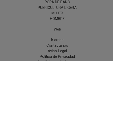
ROPA DE BAÑO
PUERICULTURA LIGERA
MUJER
HOMBRE
Web
Ir arriba
Contáctanos
Aviso Legal
Política de Privacidad
Condiciones de Compra
Desistir de un pedido
Políticas de Cookies
C/Miguel Cuervo,13 (Carretera hacia Benasque - Cerler) -
22430 Graus, Huesca - (España) |
info@modainfantilymuchomas.com |
974540703
|
Whatsapp
974540703
Horario:
Tienda física: Mañanas 10h - 14h Tardes 17h -
20,30h |
Tiempo de Entrega:
Envío Urgente en 24/48 horas