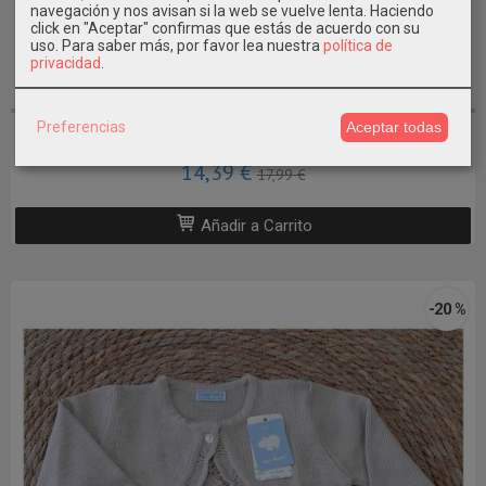
navegación y nos avisan si la web se vuelve lenta. Haciendo
click en "Aceptar" confirmas que estás de acuerdo con su
uso.
Para saber más, por favor lea nuestra
política de
privacidad
.
3 AÑOS / 98CM
Preferencias
Aceptar todas
Chaqueta Rebeca niña Mayoral
14,39 €
17,99 €
Añadir a Carrito
-20 %