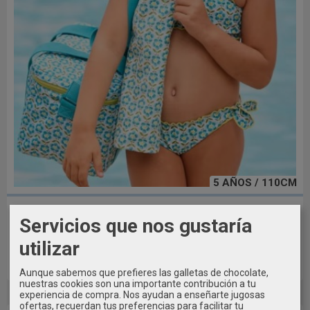
5 AÑOS / 110CM
Bikini estampado niña Mayoral
Servicios que nos gustaría
16,09 €
22,99 €
utilizar
Añadir a Carrito
Aunque sabemos que prefieres las galletas de chocolate,
nuestras cookies son una importante contribución a tu
experiencia de compra. Nos ayudan a enseñarte jugosas
ofertas, recuerdan tus preferencias para facilitar tu