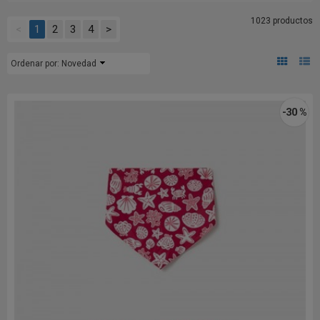
1023 productos
<
1
2
3
4
>
Ordenar por:
Novedad
-30 %