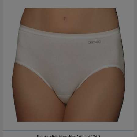
Braga Midi Algodón AVET 32069