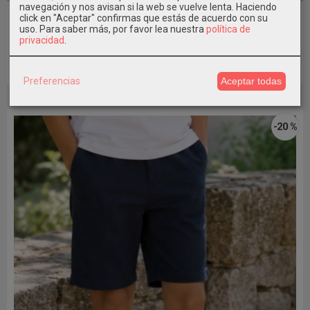
navegación y nos avisan si la web se vuelve lenta. Haciendo
Bermuda vaquera cargo chico MAYORAL
click en "Aceptar" confirmas que estás de acuerdo con su
uso.
Para saber más, por favor lea nuestra
política de
18,19 €
privacidad
.
25,99 €
Añadir a Carrito
Preferencias
Aceptar todas
-20 %