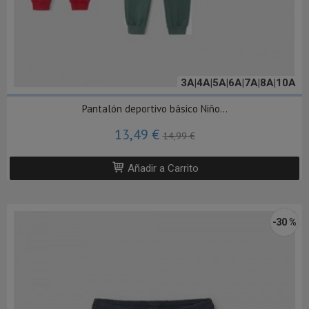
3A|4A|5A|6A|7A|8A|10A
Pantalón deportivo básico Niño...
13,49 €
14,99 €
Añadir a Carrito
-30 %