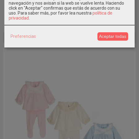
Conjunto Polaina Céfiro Primera...
navegación y nos avisan si la web se vuelve lenta. Haciendo
click en "Aceptar" confirmas que estás de acuerdo con su
25,99 €
uso.
Para saber más, por favor lea nuestra
política de
privacidad
.
Añadir a Carrito
Preferencias
Aceptar todas