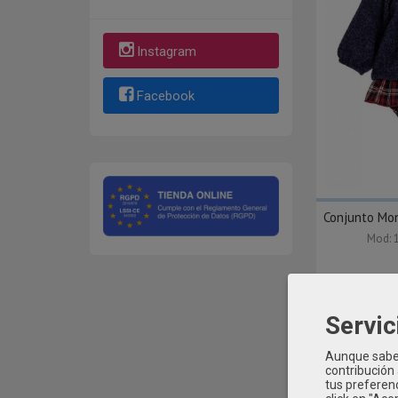
Instagram
Facebook
Conjunto Mo
Mod: 
Servic
Aunque sabem
contribución
tus preferenc