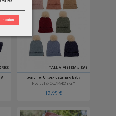
avor lea
ar todas
LORES
TALLA M (18M a 3A)
8...
Gorro Ter Unisex Calamaro Baby
Mod: 75155 CALAMARO BABY
12,99 €