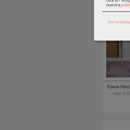
click en "Ac
nuestra
polít
Preferencia
Pijama Mant
Mod: 252