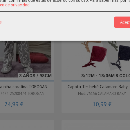
eptar" confirmas que estás de acuerdo con su uso.
Para saber más, por f
ica de privacidad
.
s
Acept
3 AÑOS / 98CM
3/12M - 18/36M|8 CO
a niña coralina TOBOGAN...
Capota Ter bebé Calamaro Baby - 
07474-25208474 TOBOGAN
Mod: 75156 CALAMARO BABY
24,99 €
10,99 €