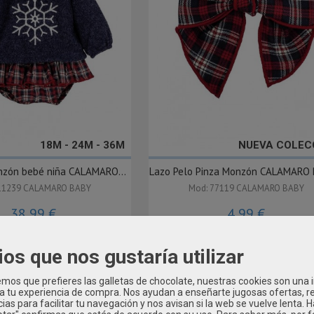
18M - 24M - 36M
NUEVA COLEC
nzón bebé niña CALAMARO...
Lazo Pelo Pinza Monzón CALAMARO B
11239 CALAMARO BABY
Mod: 77119 CALAMARO BABY
38,99 €
4,99 €
ios que nos gustaría utilizar
os que prefieres las galletas de chocolate, nuestras cookies son una
 a tu experiencia de compra. Nos ayudan a enseñarte jugosas ofertas, 
ias para facilitar tu navegación y nos avisan si la web se vuelve lenta. 