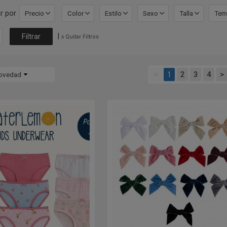
r por
Precio
Color
Estilo
Sexo
Talla
Tem
|
x Quitar Filtros
<
1
2
3
4
>
ovedad