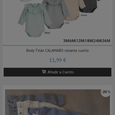
3M|6M|12M|18M|24M|36M
Body Titán CALAMARO volante cuello
11,99 €
Añadir a Carrito
-20 %