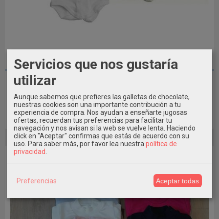
Servicios que nos gustaría
1 a 24 MESES
utilizar
BODY CAMISA M/LARGA SUPERPUESTA...
17,99 €
Aunque sabemos que prefieres las galletas de chocolate,
nuestras cookies son una importante contribución a tu
experiencia de compra. Nos ayudan a enseñarte jugosas
ofertas, recuerdan tus preferencias para facilitar tu
Añadir a Carrito
navegación y nos avisan si la web se vuelve lenta. Haciendo
click en "Aceptar" confirmas que estás de acuerdo con su
uso.
Para saber más, por favor lea nuestra
política de
privacidad
.
Preferencias
Aceptar todas