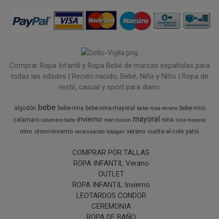
Comprar Ropa Infantil y Ropa Bebé de marcas españolas para
todas las edades | Recién nacido, Bebé, Niña y Niño | Ropa de
vestir, casual y sport para diario.
bebe
algodón
bebe-nina
bebe-nina-mayoral
bebe-nino
bebe-nina-verano
mayoral
invierno
nina
calamaro
calamaro-baby
mac-ilusion
nina-mayoral
nino
verano
otono-invierno
vuelta-al-cole
yatsi
reciennacido
tobogan
COMPRAR POR TALLAS
ROPA INFANTIL Verano
OUTLET
ROPA INFANTIL Invierno
LEOTARDOS CONDOR
CEREMONIA
ROPA DE BAÑO