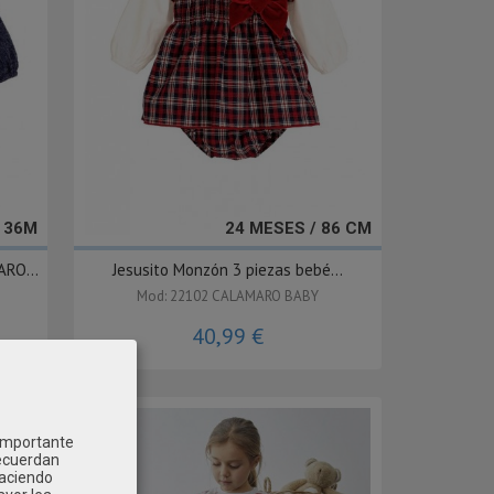
- 36M
24 MESES / 86 CM
RO...
Jesusito Monzón 3 piezas bebé...
Mod: 22102 CALAMARO BABY
40,99 €
 importante
recuerdan
Haciendo