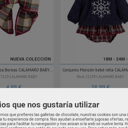
NUEVA COLECCIÓN
18M - 24M 
nza Boreas CALAMARO BABY...
Conjunto Monzón bebé niña CALAMA
77120 CALAMARO BABY
Mod: 11239 CALAMARO BABY
4,99 €
38,99 €
ios que nos gustaría utilizar
os que prefieres las galletas de chocolate, nuestras cookies son una
 a tu experiencia de compra. Nos ayudan a enseñarte jugosas ofertas, 
ias para facilitar tu navegación y nos avisan si la web se vuelve lenta. 