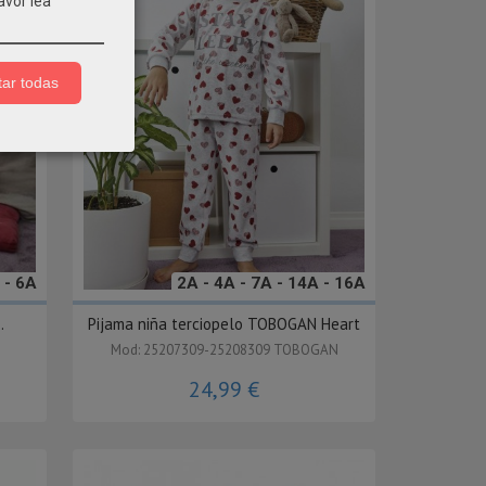
avor lea
ar todas
 - 6A
2A - 4A - 7A - 14A - 16A
.
Pijama niña terciopelo TOBOGAN Heart
Mod: 25207309-25208309 TOBOGAN
24,99 €