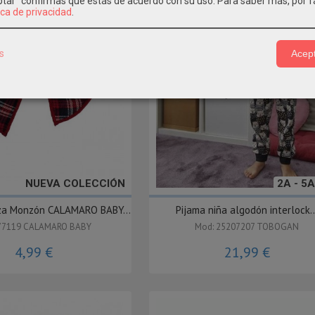
eptar" confirmas que estás de acuerdo con su uso.
Para saber más, por f
ica de privacidad
.
s
Acept
NUEVA COLECCIÓN
2A - 5A
nza Monzón CALAMARO BABY...
Pijama niña algodón interlock..
77119 CALAMARO BABY
Mod: 25207207 TOBOGAN
4,99 €
21,99 €