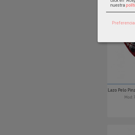
click en "Ac
nuestra
polít
Preferencia
Lazo Pelo Pi
Mod: 