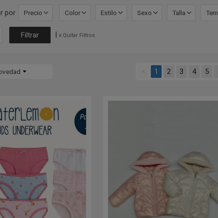
r por
Precio
Color
Estilo
Sexo
Talla
Tem
|
x Quitar Filtros
<
1
2
3
4
5
ovedad