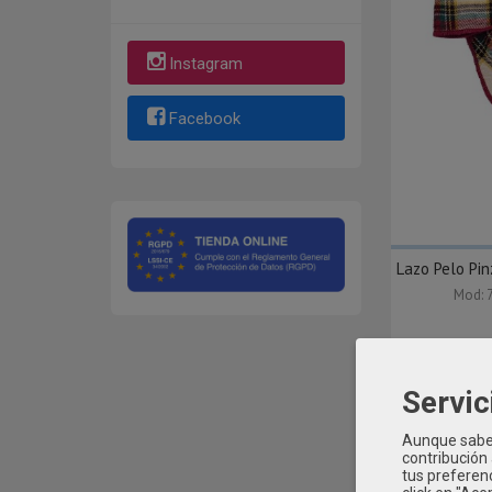
Instagram
Facebook
Lazo Pelo Pi
Mod: 
Servic
Aunque sabem
contribución
tus preferenc