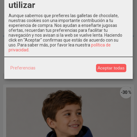
utilizar
Aunque sabemos que prefieres las galletas de chocolate,
nuestras cookies son una importante contribución a tu
experiencia de compra. Nos ayudan a enseñarte jugosas
ofertas, recuerdan tus preferencias para facilitar tu
12 AÑOS / 152CM
navegación y nos avisan si la web se vuelve lenta. Haciendo
click en "Aceptar" confirmas que estás de acuerdo con su
Chaquetón Abrigo chico combinado...
uso.
Para saber más, por favor lea nuestra
política de
privacidad
.
31,50 €
62,99 €
Preferencias
Aceptar todas
Añadir a Carrito
-30 %