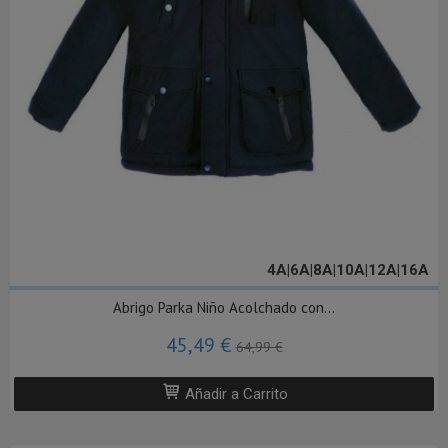
4A|6A|8A|10A|12A|16A
Abrigo Parka Niño Acolchado con...
45,49 €
64,99 €
Añadir a Carrito