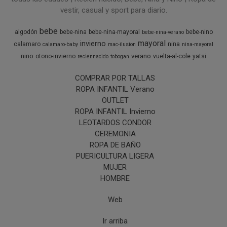
vestir, casual y sport para diario.
bebe
algodón
bebe-nina
bebe-nina-mayoral
bebe-nino
bebe-nina-verano
mayoral
invierno
nina
calamaro
calamaro-baby
mac-ilusion
nina-mayoral
nino
verano
otono-invierno
vuelta-al-cole
yatsi
reciennacido
tobogan
COMPRAR POR TALLAS
ROPA INFANTIL Verano
OUTLET
ROPA INFANTIL Invierno
LEOTARDOS CONDOR
CEREMONIA
ROPA DE BAÑO
PUERICULTURA LIGERA
MUJER
HOMBRE
Web
Ir arriba