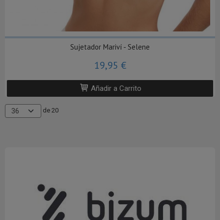
Sujetador Mariví - Selene
19,95 €
Añadir a Carrito
de 20