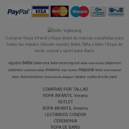
Comprar Ropa Infantil y Ropa Bebé de marcas españolas para
todas las edades | Recién nacido, Bebé, Niña y Niño | Ropa de
vestir, casual y sport para diario.
bebe
algodón
bebe-nina
bebe-nina-mayoral
bebe-nino
bebe-nina-verano
mayoral
invierno
nina
calamaro
calamaro-baby
mac-ilusion
nina-mayoral
nino
verano
otono-invierno
vuelta-al-cole
yatsi
reciennacido
tobogan
COMPRAR POR TALLAS
ROPA INFANTIL Verano
OUTLET
ROPA INFANTIL Invierno
LEOTARDOS CONDOR
CEREMONIA
ROPA DE BAÑO