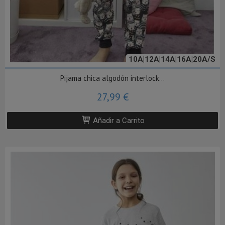
10A|12A|14A|16A|20A/S
Pijama chica algodón interlock...
27,99 €
Añadir a Carrito