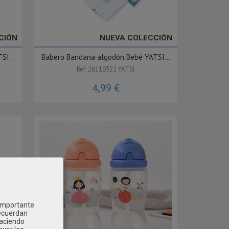
CIÓN
NUEVA COLECCIÓN
SI...
Babero Bandana algodón Bebé YATSI...
Ref: 26110322 YATSI
4,99 €
 importante
recuerdan
Haciendo