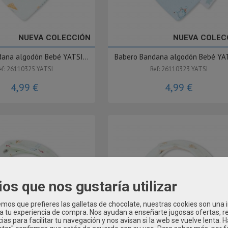
NUEVA COLECCIÓN
NUEVA COLEC
ana algodón Bebé YATSI...
Babero Bandana algodón Bebé YAT
ef: 26110325 YATSI
Ref: 26110323 YATSI
4,99 €
4,99 €
ios que nos gustaría utilizar
os que prefieres las galletas de chocolate, nuestras cookies son una
 a tu experiencia de compra. Nos ayudan a enseñarte jugosas ofertas, 
ias para facilitar tu navegación y nos avisan si la web se vuelve lenta. 