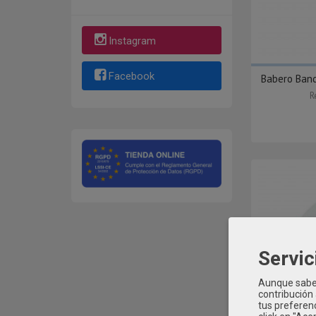
Instagram
Facebook
Babero Band
R
Servic
Aunque sabem
contribución
tus preferenc