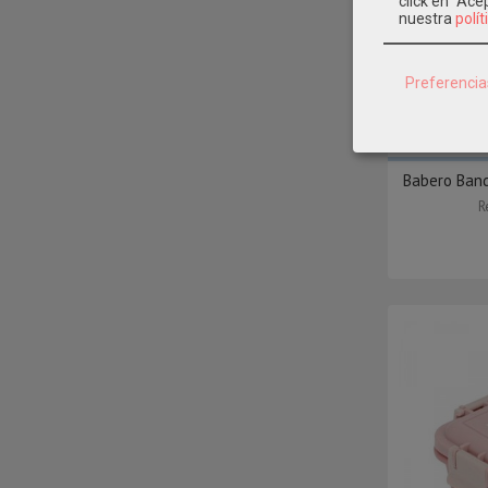
click en "Ac
nuestra
polít
Preferencia
Babero Band
R