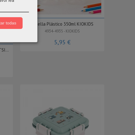
avor lea
ar todas
Botella Plástico 350ml KIOKIDS
4934-4935 - KIOKIDS
CIÓN
5,95 €
SI...