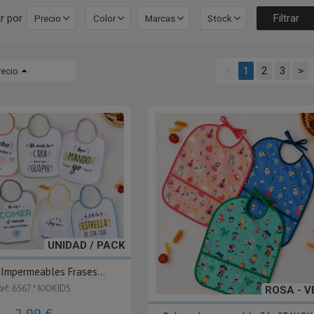
r por
Precio
Color
Marcas
Stock
<
1
2
3
>
recio
UNIDAD / PACK
Impermeables Frases...
Ref: 6567 * KIOKIDS
ROSA - V
2,99 €