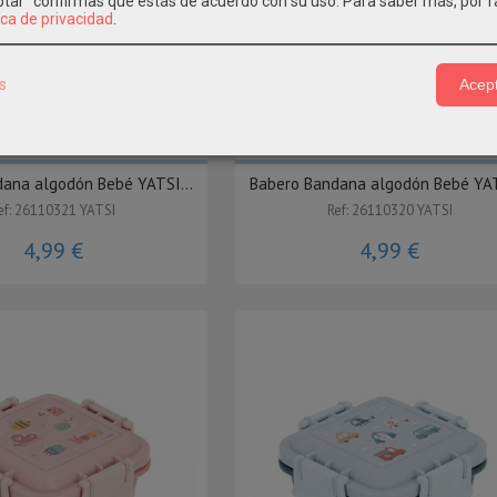
eptar" confirmas que estás de acuerdo con su uso.
Para saber más, por f
ica de privacidad
.
s
Acept
NUEVA COLECCIÓN
NUEVA COLEC
ana algodón Bebé YATSI...
Babero Bandana algodón Bebé YAT
ef: 26110321 YATSI
Ref: 26110320 YATSI
4,99 €
4,99 €