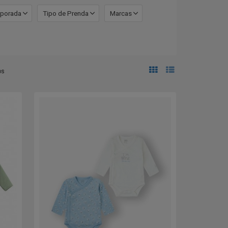
porada
Tipo de Prenda
Marcas
os