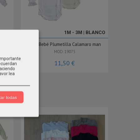
|36M
1M - 3M | BLANCO
aro
Body Bebé Plumetilla Calamaro man
MOD: 19075
 importante
11,50 €
recuerdan
Haciendo
avor lea
ar todas