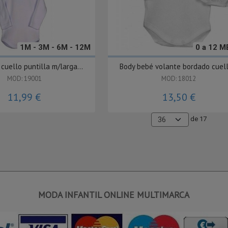
1M - 3M - 6M - 12M
0 a 12 
cuello puntilla m/larga...
Body bebé volante bordado cuello
MOD: 19001
MOD: 18012
11,99 €
13,50 €
de 17
MODA INFANTIL ONLINE MULTIMARCA