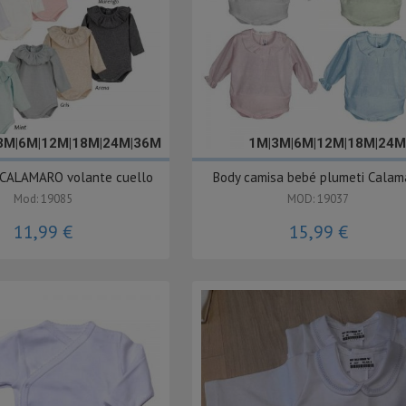
3M|6M|12M|18M|24M|36M
1M|3M|6M|12M|18M|24M
 CALAMARO volante cuello
Body camisa bebé plumeti Calam
Mod: 19085
MOD: 19037
11,99 €
15,99 €