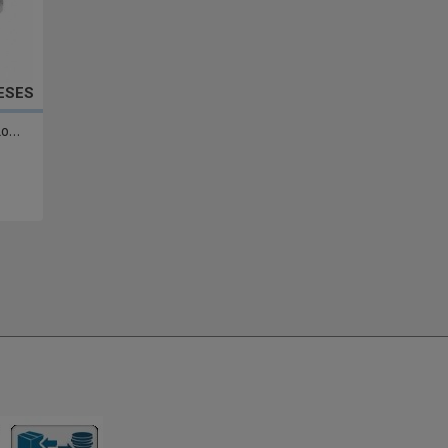
MESES
...