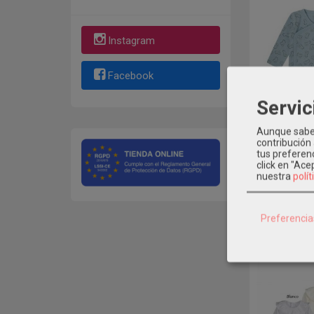
Instagram
Facebook
Servic
Aunque sabem
contribución
tus preferenc
Pack 2 Bod
click en "Ac
nuestra
polít
Mo
Preferencia