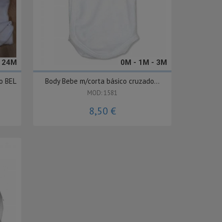
- 24M
0M - 1M - 3M
o BEL
Body Bebe m/corta básico cruzado...
MOD: 1581
8,50 €