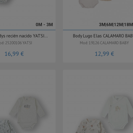
0M - 3M
3M|6M|12M|18M
ys recién nacido YATSI...
Body Lugo Elas CALAMARO BA
d: 25200106 YATSI
Mod: 19126 CALAMARO BABY
16,99 €
12,99 €