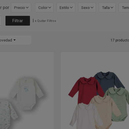
r por
Precio
Color
Estilo
Sexo
Talla
Tem
|
x Quitar Filtros
ovedad
17 product