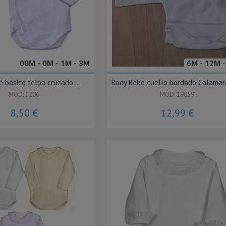
00M - 0M - 1M - 3M
6M - 12M 
 básico felpa cruzado...
Body Bebé cuello bordado Calamar
MOD: 1206
MOD: 19059
8,50 €
12,99 €