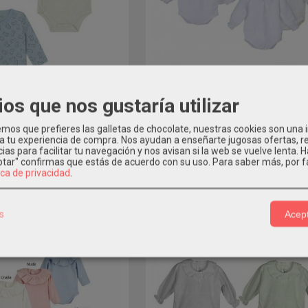
3M|6M|12M|18M|24M
Body camisa bebé Puncala Calam
ios que nos gustaría utilizar
MOD: 19101
os que prefieres las galletas de chocolate, nuestras cookies son una
3 MESES / 62CM
15,19 €
18,99 €
 a tu experiencia de compra. Nos ayudan a enseñarte jugosas ofertas, 
ias para facilitar tu navegación y nos avisan si la web se vuelve lenta. 
ys recién nacido YATSI...
eptar" confirmas que estás de acuerdo con su uso.
Para saber más, por f
ica de privacidad
.
d: 24200103 YATSI
16,99 €
s
Acept