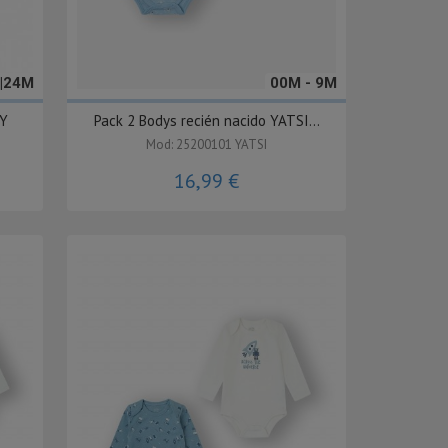
|24M
00M - 9M
BY
Pack 2 Bodys recién nacido YATSI...
Mod: 25200101 YATSI
16,99 €