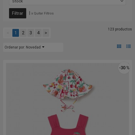
Stock
|
x Quitar Filtros
123 productos
<
1
2
3
4
>
Ordenar por:
Novedad
-30 %