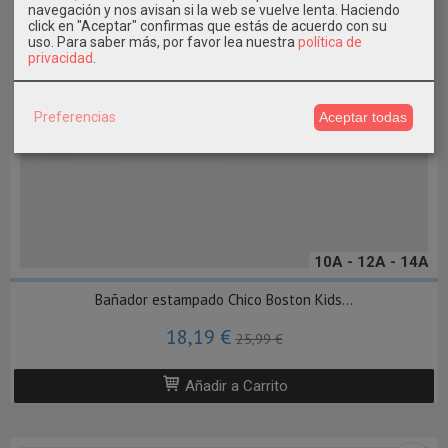
navegación y nos avisan si la web se vuelve lenta. Haciendo
click en "Aceptar" confirmas que estás de acuerdo con su
uso.
Para saber más, por favor lea nuestra
política de
privacidad
.
Preferencias
Aceptar todas
10A - 12A - 14A
Bañador estampado Chico Boston Kids...
18,19 €
25,99 €
Añadir a Carrito