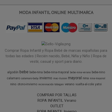
MODA INFANTIL ONLINE MULTIMARCA
Comprar Ropa Infantil y Ropa Bebé de marcas españolas para
todas las edades | Recién nacido, Bebé, Niña y Niño | Ropa de
vestir, casual y sport para diario.
bebe
algodón
bebe-nina
bebe-nina-mayoral
bebe-nino
bebe-nina-verano
mayoral
invierno
nina
calamaro
calamaro-baby
mac-ilusion
nina-mayoral
nino
verano
otono-invierno
vuelta-al-cole
yatsi
reciennacido
tobogan
COMPRAR POR TALLAS
ROPA INFANTIL Verano
OUTLET
ROPA INFANTIL Invierno