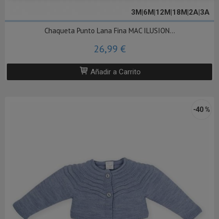
3M|6M|12M|18M|2A|3A
Chaqueta Punto Lana Fina MAC ILUSION...
26,99 €
Añadir a Carrito
-40 %