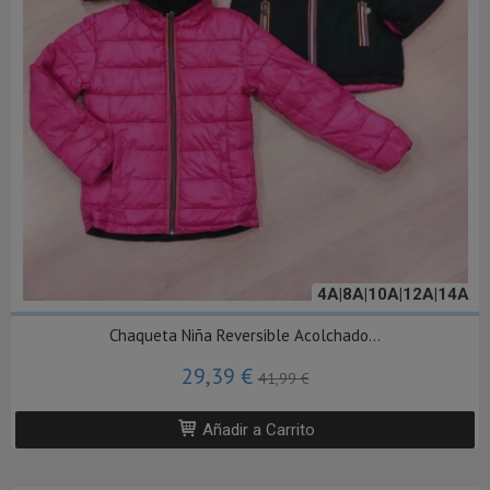
4A|8A|10A|12A|14A
Chaqueta Niña Reversible Acolchado...
29,39 €
41,99 €
Añadir a Carrito