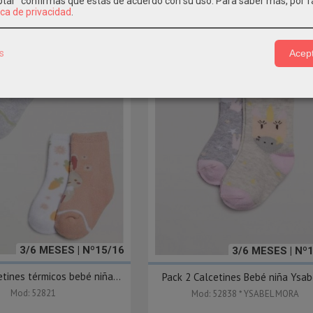
eptar" confirmas que estás de acuerdo con su uso.
Para saber más, por f
ica de privacidad
.
s
Acept
3/6 MESES | Nº15/16
3/6 MESES | Nº
tines térmicos bebé niña...
Pack 2 Calcetines Bebé niña Ysabe
Mod: 52821
Mod: 52838 * YSABEL MORA