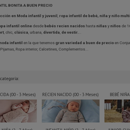
NTIL BONITA A BUEN PRECIO
cción en Moda infant
il y juvenil
,
ropa infantil de bebé, niña y niño mul
pa infantil online
desde
bebés recien nacidos
hasta
niñas
y
niños
de 1
rt
, chic,
clásica
, urbana,
divertida
,
de vestir.
...
moda infantil
en la que tenemos
gran variedad a buen de precio
en Conju
Pijamas, Ropa interior, Calcetines, Complementos....
bcategoría:
IDA (00 - 3 Meses)
RECIEN NACIDO (00 - 3 Meses)
BEBÉ NIÑA 