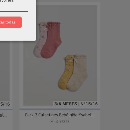
avor lea
ar todas
3/6 MESES | Nº15/16
15/16
Pack 2 Calcetines Bebé niña Ysabel...
l...
Mod: 52818