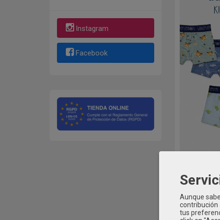
Instagram
Facebook
Pack 2 B
Servic
Aunque sabem
contribución
tus preferenc