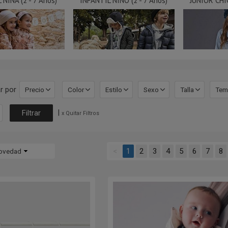
 NIÑA (2 - 7 Años)
INFANTIL NIÑO (2 - 7 Años)
JUNIOR CHIC
r por
Precio
Color
Estilo
Sexo
Talla
Tem
|
x Quitar Filtros
<
1
2
3
4
5
6
7
8
ovedad