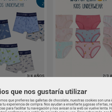
3/4 AÑOS
2/3 
óxer Niño Goma Vista...
Pack 3 Bragas niña Waterlemo
ios que nos gustaría utilizar
Mod: 100-101
8,95 €
9,50 €
os que prefieres las galletas de chocolate, nuestras cookies son una
 a tu experiencia de compra. Nos ayudan a enseñarte jugosas ofertas, 
ias para facilitar tu navegación y nos avisan si la web se vuelve lenta. 