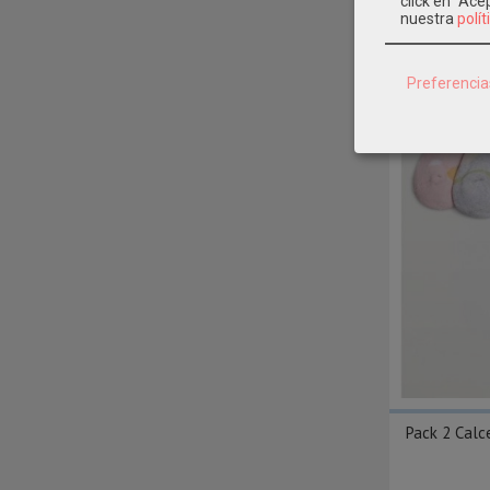
click en "Ac
nuestra
polít
Preferencia
Pack 2 Calce