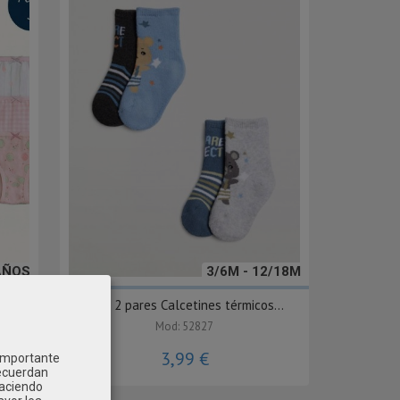
AÑOS
3/6M - 12/18M
n
Pack 2 pares Calcetines térmicos...
Mod: 52827
3,99 €
 importante
recuerdan
Haciendo