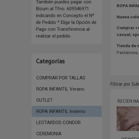
También puedes pagar con
ROPA INFA
Bizum al Tfno. 609546971
indicando en Concepto el Nº
Nueva cole
de Pedido * Elige la Opción de
Comprar ro
Pago con Transferencia al
casual,
spo
realizar el pedido.
Tienda de 
Pantalones, 
Categorías
COMPRAR POR TALLAS
Filtrar por Su
ROPA INFANTIL Verano
OUTLET
RECIEN NAC
ROPA INFANTIL Invierno
LEOTARDOS CONDOR
CEREMONIA