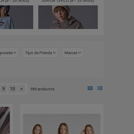
A (8 - 16 Años)
JUNIOR CHICO (8 - 16 Años)
porada
Tipo de Prenda
Marcas
9
10
>
989 productos