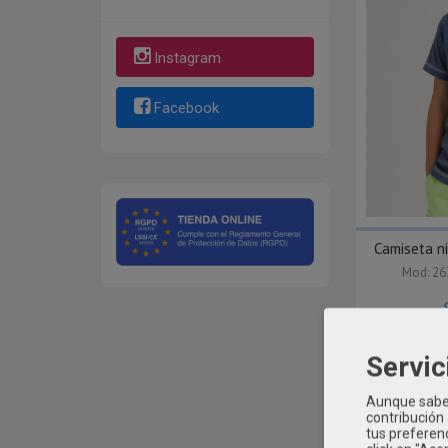
Instagram
Facebook
Camiseta n
Mod: 2
Servic
Aunque sabem
contribución
tus preferenc