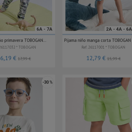
6A - 7A
2A - 4A - 6A
ño primavera TOBOGAN...
Pijama niño manga corta TOBOGAN
 26117032 * TOBOGAN
Ref. 26117001 * TOBOGAN
16,19 €
12,79 €
17,99 €
15,99 €
-30 %