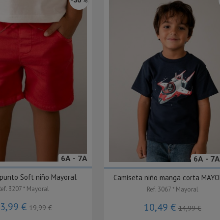
6A - 7A
6A - 7A
punto Soft niño Mayoral
Camiseta niño manga corta MAY
Ref. 3207 * Mayoral
Ref. 3067 * Mayoral
3,99 €
10,49 €
19,99 €
14,99 €