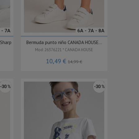
 - 7A
6A - 7A - 8A
 Sharp
Bermuda punto niño CANADA HOUSE...
Mod: 26376221 * CANADA HOUSE
10,49 €
14,99 €
-30 %
-30 %