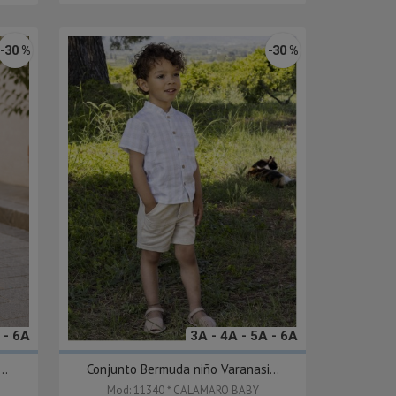
-30 %
-30 %
 - 6A
3A - 4A - 5A - 6A
..
Conjunto Bermuda niño Varanasi...
Mod: 11340 * CALAMARO BABY