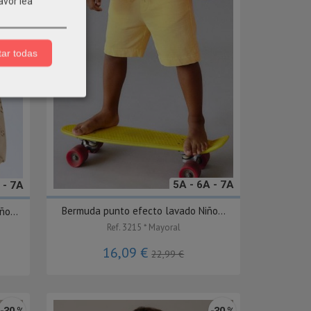
avor lea
ar todas
5A - 6A - 7A
 - 7A
Bermuda punto efecto lavado Niño...
o...
Ref. 3215 * Mayoral
16,09 €
22,99 €
-30 %
-30 %