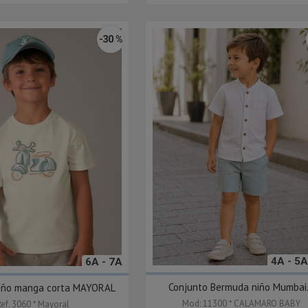
-30 %
4A - 5A
6A - 7A
Conjunto Bermuda niño Mumbai.
niño manga corta MAYORAL
Mod: 11300 * CALAMARO BABY
Ref. 3060 * Mayoral