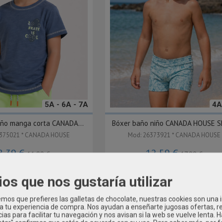
5A - 6A - 7A
4A
iño manga corta CANADA...
Bóxer baño niño CANADA HOUSE S
6375021 * CANADA HOUSE
Mod: 26373921 * CANADA HOUSE
8,39 €
12,59 €
11,99 €
17,99 €
ios que nos gustaría utilizar
-20 %
os que prefieres las galletas de chocolate, nuestras cookies son una
 a tu experiencia de compra. Nos ayudan a enseñarte jugosas ofertas, 
ias para facilitar tu navegación y nos avisan si la web se vuelve lenta. 