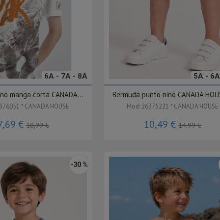
6A - 7A - 8A
5A - 6A
iño manga corta CANADA...
Bermuda punto niño CANADA HOUS
6376051 * CANADA HOUSE
Mod: 26375221 * CANADA HOUSE
7,69 €
10,49 €
10,99 €
14,99 €
-30 %