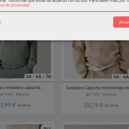
eptar" confirmas que estás de acuerdo con su uso.
Para saber más, por f
ica de privacidad
.
s
Acept
5A - 6A - 7A
5A - 6A
a cremallera capucha...
Sudadera Capucha entretiempo niñ
Ref. 3442 * Mayoral
Ref. 3435 * Mayoral
3,99 €
20,79 €
29,99 €
25,99 €
-30 %