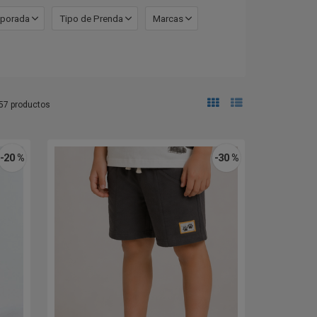
porada
Tipo de Prenda
Marcas
57 productos
-20 %
-30 %