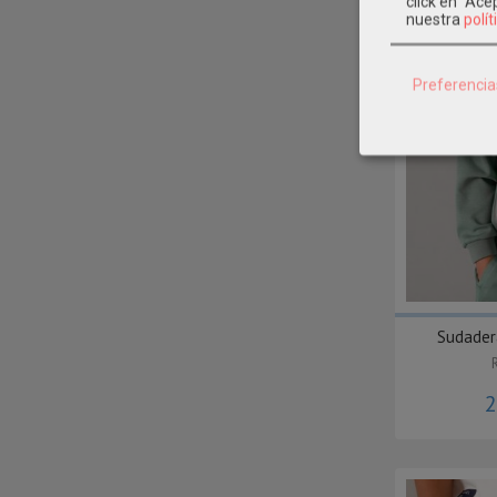
click en "Ac
nuestra
polít
Preferencia
Sudader
2