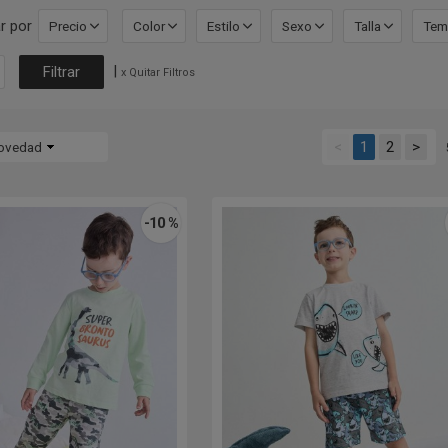
r por
Precio
Color
Estilo
Sexo
Talla
Tem
|
x Quitar Filtros
<
1
2
>
ovedad
-10 %