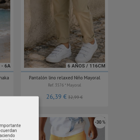
 - 6A
6 AÑOS / 116CM
haka
Pantalón lino relaxed Niño Mayoral
Ref. 3576 * Mayoral
26,39 €
32,99 €
-20 %
-30 %
 importante
recuerdan
Haciendo