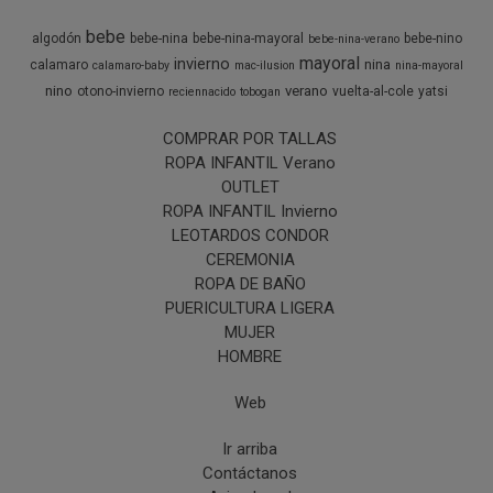
bebe
algodón
bebe-nina
bebe-nina-mayoral
bebe-nino
bebe-nina-verano
mayoral
invierno
nina
calamaro
calamaro-baby
mac-ilusion
nina-mayoral
nino
verano
otono-invierno
vuelta-al-cole
yatsi
reciennacido
tobogan
COMPRAR POR TALLAS
ROPA INFANTIL Verano
OUTLET
ROPA INFANTIL Invierno
LEOTARDOS CONDOR
CEREMONIA
ROPA DE BAÑO
PUERICULTURA LIGERA
MUJER
HOMBRE
Web
Ir arriba
Contáctanos