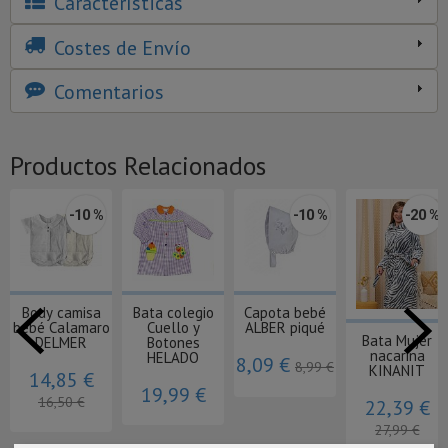
Características
Costes de Envío
Comentarios
Productos Relacionados
-10 %
-10 %
-20 %
Body camisa
Bata colegio
Capota bebé
bebé Calamaro
Cuello y
ALBER piqué
Bata Mujer
DELMER
Botones
nacarina
HELADO
8,09 €
8,99 €
KINANIT
14,85 €
19,99 €
16,50 €
22,39 €
27,99 €