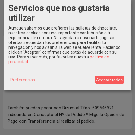
Servicios que nos gustaría
utilizar
Aunque sabemos que prefieres las galletas de chocolate,
nuestras cookies son una importante contribución a tu
experiencia de compra. Nos ayudan a enseñarte jugosas
ofertas, recuerdan tus preferencias para facilitar tu
navegación y nos avisan si la web se vuelve lenta. Haciendo
click en "Aceptar" confirmas que estás de acuerdo con su
uso.
Para saber más, por favor lea nuestra
política de
privacidad
.
Preferencias
Aceptar todas
También puedes pagar con Bizum al Tfno. 609546971
indicando en Concepto el Nº de Pedido * Elige la Opción de
Pago con Transferencia al realizar el pedido.