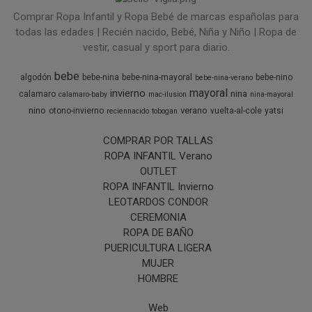
Comprar Ropa Infantil y Ropa Bebé de marcas españolas para
todas las edades | Recién nacido, Bebé, Niña y Niño | Ropa de
vestir, casual y sport para diario.
bebe
algodón
bebe-nina
bebe-nina-mayoral
bebe-nino
bebe-nina-verano
mayoral
invierno
nina
calamaro
calamaro-baby
mac-ilusion
nina-mayoral
nino
verano
otono-invierno
vuelta-al-cole
yatsi
reciennacido
tobogan
COMPRAR POR TALLAS
ROPA INFANTIL Verano
OUTLET
ROPA INFANTIL Invierno
LEOTARDOS CONDOR
CEREMONIA
ROPA DE BAÑO
PUERICULTURA LIGERA
MUJER
HOMBRE
Web