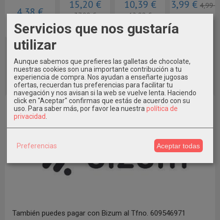
15,20 €
10,39 €
3,99 €
4,99 €
4,38 €
37,99 €
12,99 €
21,90 €
Servicios que nos gustaría
utilizar
Aunque sabemos que prefieres las galletas de chocolate,
nuestras cookies son una importante contribución a tu
experiencia de compra. Nos ayudan a enseñarte jugosas
ofertas, recuerdan tus preferencias para facilitar tu
navegación y nos avisan si la web se vuelve lenta. Haciendo
click en "Aceptar" confirmas que estás de acuerdo con su
uso.
Para saber más, por favor lea nuestra
política de
privacidad
.
Preferencias
Aceptar todas
También puedes pagar con Bizum al Tfno. 609546971