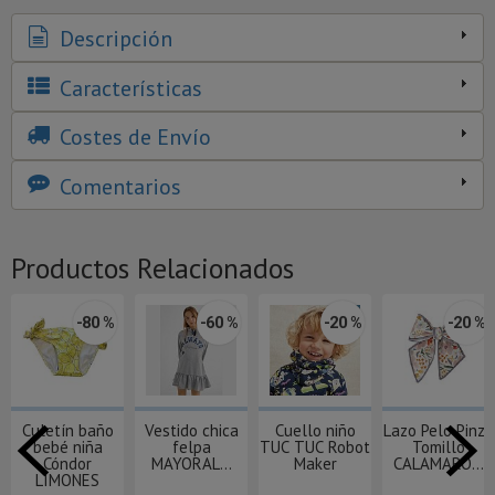
Descripción
Características
Costes de Envío
Comentarios
Productos Relacionados
-80 %
-60 %
-20 %
-20 %
Culetín baño
Vestido chica
Cuello niño
Lazo Pelo Pinza
bebé niña
felpa
TUC TUC Robot
Tomillo
Cóndor
MAYORAL...
Maker
CALAMARO...
LIMONES