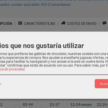
tardos-condor-azul-bebe-410
|
Comentarios
IPCIÓN
CARACTERÍSTICAS
COSTES DE ENVÍO
/1 Canalé
ios que nos gustaría utilizar
os que prefieres las galletas de chocolate, nuestras cookies son una
 a tu experiencia de compra. Nos ayudan a enseñarte jugosas ofertas, 
ias para facilitar tu navegación y nos avisan si la web se vuelve lenta. 
eptar" confirmas que estás de acuerdo con su uso.
Para saber más, por f
ica de privacidad
.
s
Acept