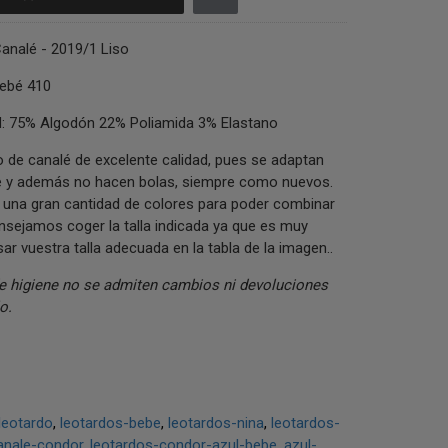
analé - 2019/1 Liso
ebé 410
 75% Algodón 22% Poliamida 3% Elastano
o de canalé de excelente calidad, pues se adaptan
 y además no hacen bolas, siempre como nuevos.
 una gran cantidad de colores para poder combinar
sejamos coger la talla indicada ya que es muy
ar vuestra talla adecuada en la tabla de la imagen..
e higiene no se admiten cambios ni devoluciones
o.
leotardo
leotardos-bebe
leotardos-nina
leotardos-
anale-condor
leotardos-condor-azul-bebe
azul-