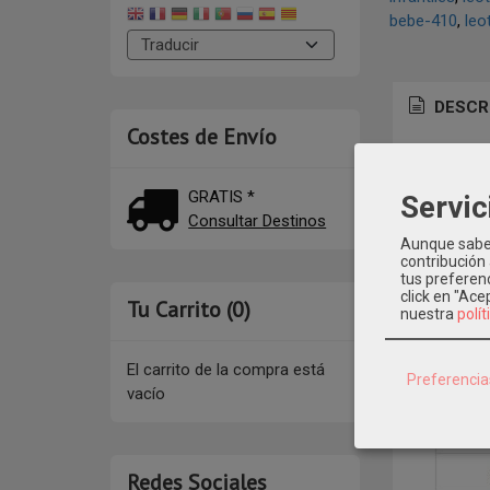
bebe-410
leo
DESCR
Costes de Envío
Mod: 2016
GRATIS *
Servic
Consultar Destinos
Aunque sabem
contribución
tus preferenc
click en "Ac
Tu Carrito (0)
nuestra
polít
El carrito de la compra está
Preferencia
vacío
Redes Sociales