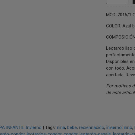
MOD: 2016/1 C
COLOR: Azul b
COMPOSICIÓN:
Leotardo liso 
perfectamente
Disponibles en
con todo. Acon
acertada. Revis
Por motivos d
de este artícul
PA INFANTIL Invierno
|
Tags:
nina
bebe
reciennacido
invierno
nino
tardo-condor
leotardos-condor
condor
leotardo-canale
leotardo-c