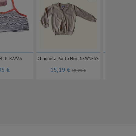
NTIL RAYAS
Chaqueta Punto Niño NEWNESS
Gorra bebé
95 €
15,19 €
5,56 
18,99 €