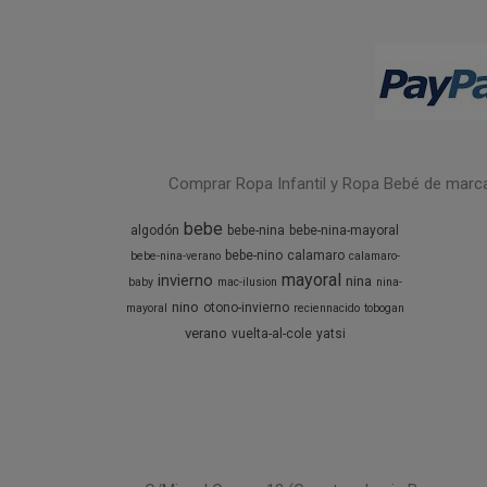
Comprar Ropa Infantil y Ropa Bebé de marcas 
bebe
algodón
bebe-nina
bebe-nina-mayoral
bebe-nino
calamaro
bebe-nina-verano
calamaro-
mayoral
invierno
nina
baby
mac-ilusion
nina-
nino
otono-invierno
mayoral
reciennacido
tobogan
verano
vuelta-al-cole
yatsi