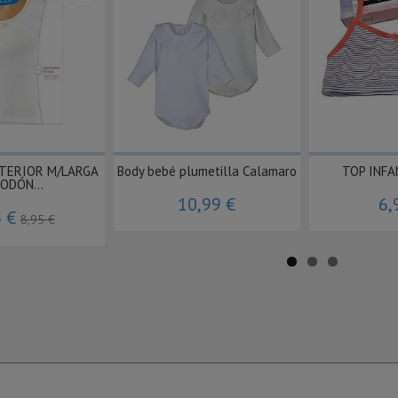
NTERIOR M/LARGA
Body bebé plumetilla Calamaro
TOP INFA
ODÓN...
10,99 €
6,
6 €
8,95 €