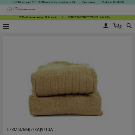
0
0/3M|3/6M|7/8A|9/10A