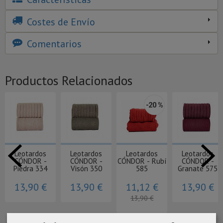
Costes de Envío
Comentarios
Productos Relacionados
-20 %
Leotardos
Leotardos
Leotardos
Leotardos
CÓNDOR -
CÓNDOR -
CÓNDOR - Rubí
CÓNDOR -
Piedra 334
Visón 350
585
Granate 575
13,90 €
13,90 €
11,12 €
13,90 €
13,90 €