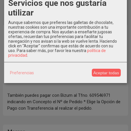
Servicios que nos gustaría
utilizar
Aunque sabemos que prefieres las galletas de chocolate,
nuestras cookies son una importante contribución a tu
experiencia de compra. Nos ayudan a enseñarte jugosas
ofertas, recuerdan tus preferencias para facilitar tu
navegación y nos avisan si la web se vuelve lenta. Haciendo
click en "Aceptar" confirmas que estás de acuerdo con su
uso.
Para saber más, por favor lea nuestra
política de
privacidad
.
Preferencias
Aceptar todas
También puedes pagar con Bizum al Tfno. 609546971
indicando en Concepto el Nº de Pedido * Elige la Opción de
Pago con Transferencia al realizar el pedido.