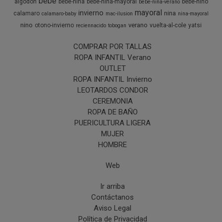
bebe
algodón
bebe-nina
bebe-nina-mayoral
bebe-nino
bebe-nina-verano
mayoral
invierno
nina
calamaro
calamaro-baby
mac-ilusion
nina-mayoral
nino
verano
otono-invierno
vuelta-al-cole
yatsi
reciennacido
tobogan
COMPRAR POR TALLAS
ROPA INFANTIL Verano
OUTLET
ROPA INFANTIL Invierno
LEOTARDOS CONDOR
CEREMONIA
ROPA DE BAÑO
PUERICULTURA LIGERA
MUJER
HOMBRE
Web
Ir arriba
Contáctanos
Aviso Legal
Política de Privacidad