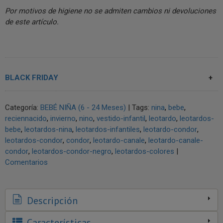
Por motivos de higiene no se admiten cambios ni devoluciones
de este artículo.
BLACK FRIDAY
Categoría:
BEBÉ NIÑA (6 - 24 Meses)
|
Tags:
nina
bebe
reciennacido
invierno
nino
vestido-infantil
leotardo
leotardos-
bebe
leotardos-nina
leotardos-infantiles
leotardo-condor
leotardos-condor
condor
leotardo-canale
leotardo-canale-
condor
leotardos-condor-negro
leotardos-colores
|
Comentarios
Descripción
Características