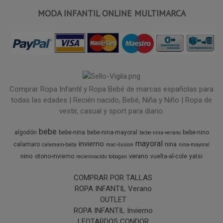
MODA INFANTIL ONLINE MULTIMARCA
Comprar Ropa Infantil y Ropa Bebé de marcas españolas para
todas las edades | Recién nacido, Bebé, Niña y Niño | Ropa de
vestir, casual y sport para diario.
bebe
algodón
bebe-nina
bebe-nina-mayoral
bebe-nino
bebe-nina-verano
mayoral
invierno
nina
calamaro
calamaro-baby
mac-ilusion
nina-mayoral
nino
verano
otono-invierno
vuelta-al-cole
yatsi
reciennacido
tobogan
COMPRAR POR TALLAS
ROPA INFANTIL Verano
OUTLET
ROPA INFANTIL Invierno
LEOTARDOS CONDOR