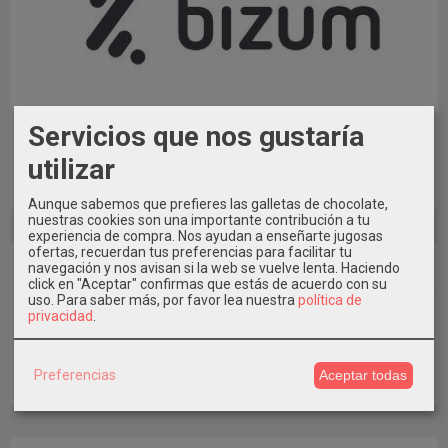
Servicios que nos gustaría
También puedes pagar con Bizum al Tfno. 609546971
utilizar
indicando en Concepto el Nº de Pedido * Elige la Opción de
Pago con Transferencia al realizar el pedido.
Aunque sabemos que prefieres las galletas de chocolate,
nuestras cookies son una importante contribución a tu
experiencia de compra. Nos ayudan a enseñarte jugosas
ofertas, recuerdan tus preferencias para facilitar tu
Marcas
navegación y nos avisan si la web se vuelve lenta. Haciendo
click en "Aceptar" confirmas que estás de acuerdo con su
uso.
Para saber más, por favor lea nuestra
política de
privacidad
.
Preferencias
Aceptar todas