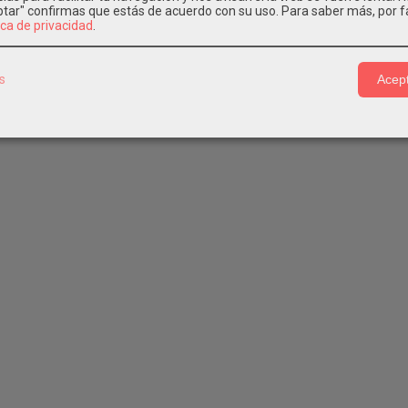
IMA
eptar" confirmas que estás de acuerdo con su uso.
Para saber más, por f
ica de privacidad
.
s
Acept