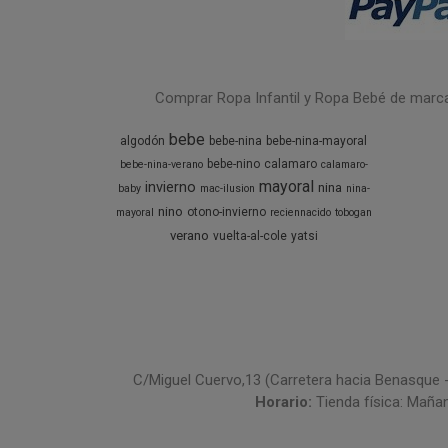
Comprar Ropa Infantil y Ropa Bebé de marcas 
bebe
algodón
bebe-nina
bebe-nina-mayoral
bebe-nino
calamaro
bebe-nina-verano
calamaro-
mayoral
invierno
nina
baby
mac-ilusion
nina-
nino
otono-invierno
mayoral
reciennacido
tobogan
verano
vuelta-al-cole
yatsi
C/Miguel Cuervo,13 (Carretera hacia Benasque 
Horario:
Tienda física: Maña