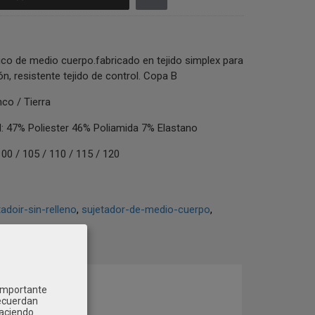
ico de medio cuerpo.fabricado en tejido simplex para
n, resistente tejido de control. Copa B
co / Tierra
47% Poliester 46% Poliamida 7% Elastano
00 / 105 / 110 / 115 / 120
tadoir-sin-relleno
sujetador-de-medio-cuerpo
COMENTARIOS
 importante
recuerdan
Haciendo