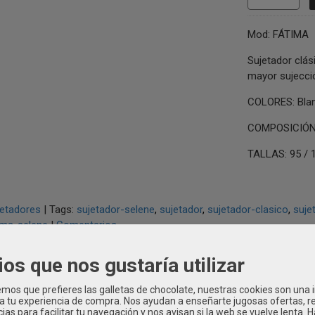
Mod: FÁTIMA
Sujetador clás
mayor sujecció
COLORES: Blan
COMPOSICIÓN: 
TALLAS: 95 / 1
jetadores
|
Tags:
sujetador-selene
sujetador
sujetador-clasico
suje
ima-selene
|
Comentarios
ios que nos gustaría utilizar
IPCIÓN
CARACTERÍSTICAS
COSTES DE ENVÍO
os que prefieres las galletas de chocolate, nuestras cookies son una
 a tu experiencia de compra. Nos ayudan a enseñarte jugosas ofertas, 
ias para facilitar tu navegación y nos avisan si la web se vuelve lenta. 