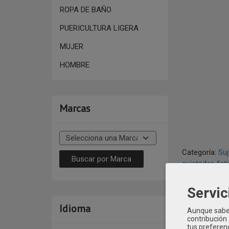
ROPA DE BAÑO
PUERICULTURA LIGERA
MUJER
HOMBRE
Marcas
Categoría:
Su
sujetador-fat
Servic
DESCR
Idioma
Aunque sabem
contribución
tus preferenc