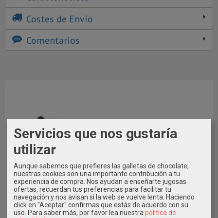
Costes de Envío
Comentarios
Servicios que nos gustaría
utilizar
Aunque sabemos que prefieres las galletas de chocolate,
nuestras cookies son una importante contribución a tu
experiencia de compra. Nos ayudan a enseñarte jugosas
ofertas, recuerdan tus preferencias para facilitar tu
navegación y nos avisan si la web se vuelve lenta. Haciendo
También puedes pagar con Bizum al Tfno. 609546971
click en "Aceptar" confirmas que estás de acuerdo con su
indicando en Concepto el Nº de Pedido * Elige la Opción de
uso.
Para saber más, por favor lea nuestra
política de