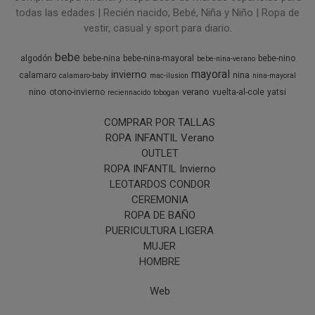
todas las edades | Recién nacido, Bebé, Niña y Niño | Ropa de
vestir, casual y sport para diario.
bebe
algodón
bebe-nina
bebe-nina-mayoral
bebe-nino
bebe-nina-verano
mayoral
invierno
nina
calamaro
calamaro-baby
mac-ilusion
nina-mayoral
nino
verano
otono-invierno
vuelta-al-cole
yatsi
reciennacido
tobogan
COMPRAR POR TALLAS
ROPA INFANTIL Verano
OUTLET
ROPA INFANTIL Invierno
LEOTARDOS CONDOR
CEREMONIA
ROPA DE BAÑO
PUERICULTURA LIGERA
MUJER
HOMBRE
Web