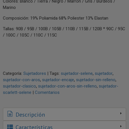
Colores: Blanco / Tierra / Negro / Marrón / Gris / Burdeos /
Marino
Composición: 19% Poliamida 68% Poliester 13% Elastan
Tallas: 90B / 95B / 100B / 105B / 110B / 115B / 120B * 90C / 95C
/ 100C / 105C / 110C / 115C
Categoría:
Sujetadores
|
Tags:
sujetador-selene
sujetador
sujetador-con-aros
sujetador-encaje
sujetador-sin-relleno
sujetador-clasico
sujetador-con-aros-sin-relleno
sujetador-
scarlett-selene
|
Comentarios
Descripción
Características