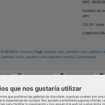
MOD: JBI5825
Pantalón de lo
slim.
COLOR: Verde
COMPOSICIÓN:
PA INFANTIL Invierno
|
Tags:
invierno
nino
pantalon-nino
pantalon-i
pantalon-color
vaquero-color
pantalon-loneta
|
Comentarios
IPCIÓN
CARACTERÍSTICAS
COSTES DE ENVÍO
ios que nos gustaría utilizar
58258
os que prefieres las galletas de chocolate, nuestras cookies son una
 a tu experiencia de compra. Nos ayudan a enseñarte jugosas ofertas, 
ias para facilitar tu navegación y nos avisan si la web se vuelve lenta. 