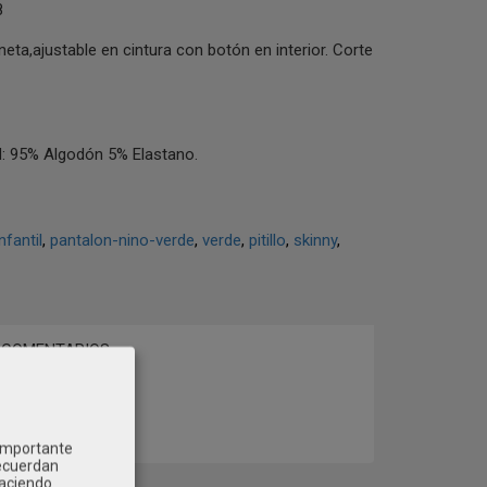
8
neta,ajustable en cintura con botón en interior. Corte
 95% Algodón 5% Elastano.
nfantil
pantalon-nino-verde
verde
pitillo
skinny
COMENTARIOS
 importante
recuerdan
Haciendo