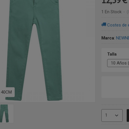
1 En Stock
-
(
Costes de 
Marca
:
NEWN
Talla
 140CM