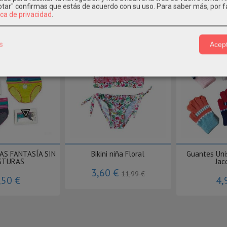
eptar" confirmas que estás de acuerdo con su uso.
Para saber más, por f
ica de privacidad
.
os Relacionados
s
Acept
-70 %
AS FANTASÍA SIN
Bikini niña Floral
Guantes Un
STURAS
Jac
3,60 €
11,99 €
,50 €
4,