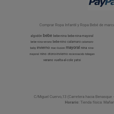
Comprar Ropa Infantil y Ropa Bebé de marcas 
bebe
algodón
bebe-nina
bebe-nina-mayoral
bebe-nino
calamaro
bebe-nina-verano
calamaro-
mayoral
invierno
nina
baby
mac-ilusion
nina-
nino
otono-invierno
mayoral
reciennacido
tobogan
verano
vuelta-al-cole
yatsi
C/Miguel Cuervo,13 (Carretera hacia Benasque 
Horario:
Tienda física: Maña