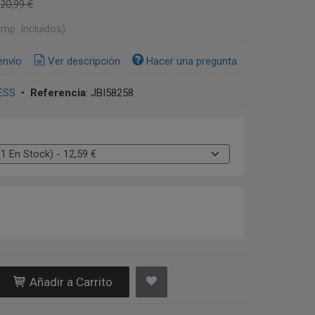
20,99 €
Imp. Incluidos)
envío
Ver descripción
Hacer una pregunta
ESS
•
Referencia
:
JBI58258
Añadir a Carrito