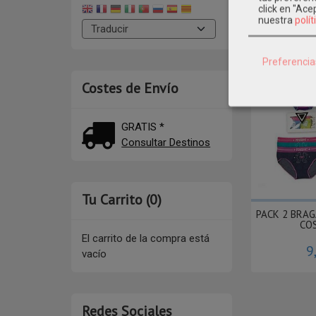
click en "Ac
nuestra
polít
Product
Preferencia
Costes de Envío
GRATIS *
Consultar Destinos
Tu Carrito (0)
PACK 2 BRAG
CO
El carrito de la compra está
9
vacío
Redes Sociales