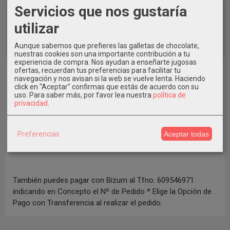
Servicios que nos gustaría
utilizar
Aunque sabemos que prefieres las galletas de chocolate,
nuestras cookies son una importante contribución a tu
experiencia de compra. Nos ayudan a enseñarte jugosas
ofertas, recuerdan tus preferencias para facilitar tu
navegación y nos avisan si la web se vuelve lenta. Haciendo
click en "Aceptar" confirmas que estás de acuerdo con su
uso.
Para saber más, por favor lea nuestra
política de
privacidad
.
Preferencias
Aceptar todas
También puedes pagar con Bizum al Tfno. 609546971
indicando en Concepto el Nº de Pedido * Elige la Opción de
Pago con Transferencia al realizar el pedido.