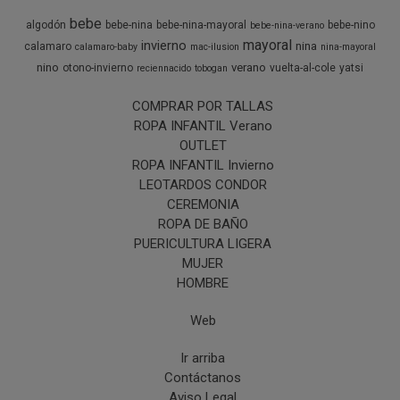
bebe
algodón
bebe-nina
bebe-nina-mayoral
bebe-nino
bebe-nina-verano
mayoral
invierno
nina
calamaro
calamaro-baby
mac-ilusion
nina-mayoral
nino
verano
otono-invierno
vuelta-al-cole
yatsi
reciennacido
tobogan
COMPRAR POR TALLAS
ROPA INFANTIL Verano
OUTLET
ROPA INFANTIL Invierno
LEOTARDOS CONDOR
CEREMONIA
ROPA DE BAÑO
PUERICULTURA LIGERA
MUJER
HOMBRE
Web
Ir arriba
Contáctanos
Aviso Legal