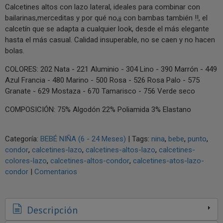
Calcetines altos con lazo lateral, ideales para combinar con
bailarinas,merceditas y por qué no,¡¡ con bambas también !!, el
calcetín que se adapta a cualquier look, desde el más elegante
hasta el más casual. Calidad insuperable, no se caen y no hacen
bolas.
COLORES: 202 Nata - 221 Aluminio - 304 Lino - 390 Marrón - 449
Azul Francia - 480 Marino - 500 Rosa - 526 Rosa Palo - 575
Granate - 629 Mostaza - 670 Tamarisco - 756 Verde seco
COMPOSICIÓN: 75% Algodón 22% Poliamida 3% Elastano
Categoría:
BEBÉ NIÑA (6 - 24 Meses)
|
Tags:
nina
bebe
punto
condor
calcetines-lazo
calcetines-altos-lazo
calcetines-
colores-lazo
calcetines-altos-condor
calcetines-atos-lazo-
condor
|
Comentarios
Descripción