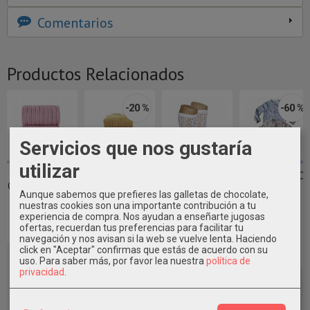
Comentarios
Productos Relacionados
-20 %
-60 %
Servicios que nos gustaría
utilizar
Leotardos
Leotardos
CALCETINES
CAMISA NIÑO
CÓNDOR - Rosa
CÓNDOR -
ALTOS
NEWNESS
Aunque sabemos que prefieres las galletas de chocolate,
Palo 526
Roble 317
ALGODÓN
M/LARGA
nuestras cookies son una importante contribución a tu
CALADO
C/MAO
experiencia de compra. Nos ayudan a enseñarte jugosas
13,90 €
11,12 €
ofertas, recuerdan tus preferencias para facilitar tu
6,50 €
8,80 €
13,90 €
navegación y nos avisan si la web se vuelve lenta. Haciendo
21,99 €
click en "Aceptar" confirmas que estás de acuerdo con su
uso.
Para saber más, por favor lea nuestra
política de
privacidad
.