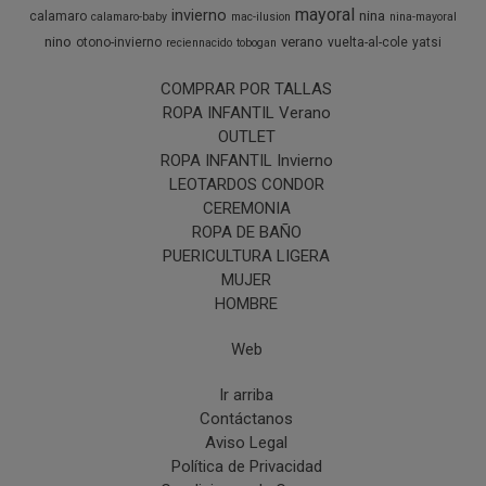
mayoral
invierno
nina
calamaro
calamaro-baby
mac-ilusion
nina-mayoral
nino
verano
otono-invierno
vuelta-al-cole
yatsi
reciennacido
tobogan
COMPRAR POR TALLAS
ROPA INFANTIL Verano
OUTLET
ROPA INFANTIL Invierno
LEOTARDOS CONDOR
CEREMONIA
ROPA DE BAÑO
PUERICULTURA LIGERA
MUJER
HOMBRE
Web
Ir arriba
Contáctanos
Aviso Legal
Política de Privacidad