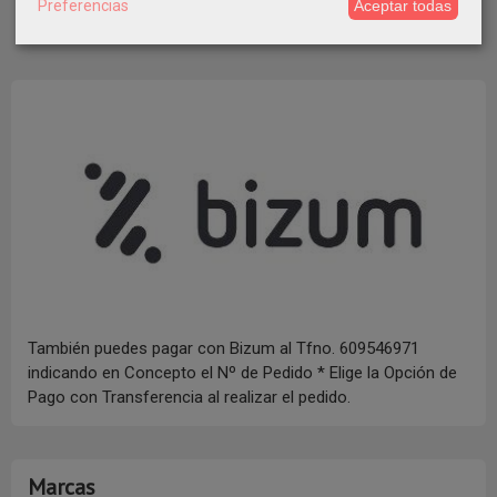
Preferencias
Aceptar todas
También puedes pagar con Bizum al Tfno. 609546971
indicando en Concepto el Nº de Pedido * Elige la Opción de
Pago con Transferencia al realizar el pedido.
Marcas