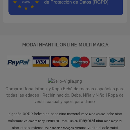
MODA INFANTIL ONLINE MULTIMARCA
Comprar Ropa Infantil y Ropa Bebé de marcas españolas para
todas las edades | Recién nacido, Bebé, Niña y Niño | Ropa de
vestir, casual y sport para diario.
bebe
algodón
bebe-nina
bebe-nina-mayoral
bebe-nino
bebe-nina-verano
mayoral
invierno
nina
calamaro
calamaro-baby
mac-ilusion
nina-mayoral
nino
verano
otono-invierno
vuelta-al-cole
yatsi
reciennacido
tobogan