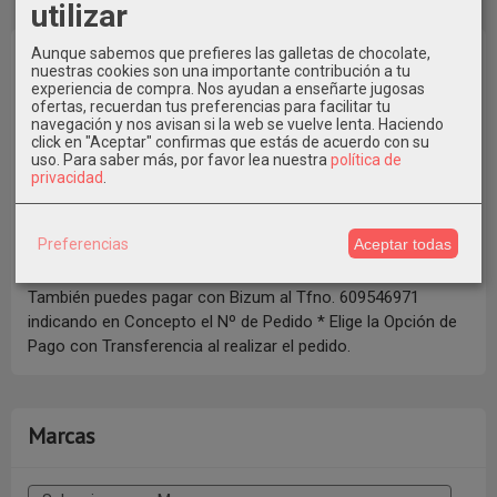
utilizar
Aunque sabemos que prefieres las galletas de chocolate,
nuestras cookies son una importante contribución a tu
experiencia de compra. Nos ayudan a enseñarte jugosas
ofertas, recuerdan tus preferencias para facilitar tu
navegación y nos avisan si la web se vuelve lenta. Haciendo
click en "Aceptar" confirmas que estás de acuerdo con su
uso.
Para saber más, por favor lea nuestra
política de
privacidad
.
Preferencias
Aceptar todas
También puedes pagar con Bizum al Tfno. 609546971
indicando en Concepto el Nº de Pedido * Elige la Opción de
Pago con Transferencia al realizar el pedido.
Marcas