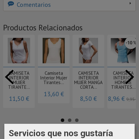
Comentarios
Productos Relacionados
-10 %
CAMISETA
Camiseta
CAMISETA
CAMISETA
INTERIOR
Interior Mujer
INTERIOR
INTERIOR
MUJER
Tirantes...
MUJER MANGA
HOMBRE
TIRANTE...
CORTA...
TIRANTES...
13,60 €
11,50 €
8,50 €
8,96 €
9,95 €
Servicios que nos gustaría