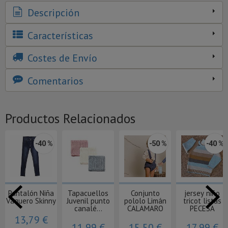
Descripción
Características
Costes de Envío
Comentarios
Productos Relacionados
-40 %
-50 %
-40 %
Pantalón Niña
Tapacuellos
Conjunto
jersey niño
Vaquero Skinny
Juvenil punto
pololo Limán
tricot listas
canalé...
CALAMARO
PECESA
13,79 €
11,99 €
15,50 €
17,99 €