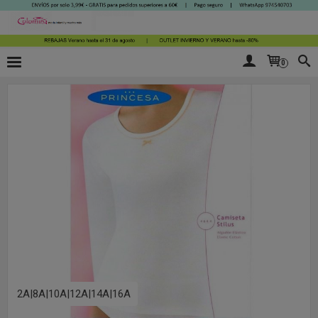
0
2A|8A|10A|12A|14A|16A