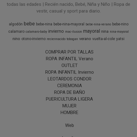
todas las edades | Recién nacido, Bebé, Niña y Niño | Ropa de
vestir, casual y sport para diario.
bebe
algodón
bebe-nina
bebe-nina-mayoral
bebe-nino
bebe-nina-verano
mayoral
invierno
nina
calamaro
calamaro-baby
mac-ilusion
nina-mayoral
nino
verano
otono-invierno
vuelta-al-cole
yatsi
reciennacido
tobogan
COMPRAR POR TALLAS
ROPA INFANTIL Verano
OUTLET
ROPA INFANTIL Invierno
LEOTARDOS CONDOR
CEREMONIA
ROPA DE BAÑO
PUERICULTURA LIGERA
MUJER
HOMBRE
Web