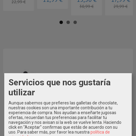
22,99 €
30,99 €
29,99 €
Servicios que nos gustaría
utilizar
Aunque sabemos que prefieres las galletas de chocolate,
nuestras cookies son una importante contribución a tu
experiencia de compra. Nos ayudan a enseñarte jugosas
ofertas, recuerdan tus preferencias para facilitar tu
También puedes pagar con Bizum al Tfno. 609546971
navegación y nos avisan si la web se vuelve lenta. Haciendo
click en "Aceptar" confirmas que estás de acuerdo con su
indicando en Concepto el Nº de Pedido * Elige la Opción de
uso.
Para saber más, por favor lea nuestra
política de
Pago con Transferencia al realizar el pedido.