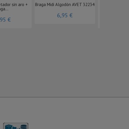
tador sin aro +
Braga Midi Algodón AVET 32234
Braga Mini A
ga...
MO
6,95 €
,95 €
3,9