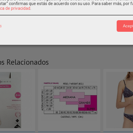
eptar" confirmas que estás de acuerdo con su uso.
Para saber más, por f
ica de privacidad
.
IPCIÓN
CARACTERÍSTICAS
COSTES DE ENVÍO
s
Acept
8
os Relacionados