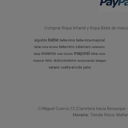
Comprar Ropa Infantil y Ropa Bebé de marcas 
bebe
algodón
bebe-nina
bebe-nina-mayoral
bebe-nino
calamaro
bebe-nina-verano
calamaro-
mayoral
invierno
nina
baby
mac-ilusion
nina-
nino
otono-invierno
mayoral
reciennacido
tobogan
verano
vuelta-al-cole
yatsi
C/Miguel Cuervo,13 (Carretera hacia Benasque 
Horario:
Tienda física: Maña