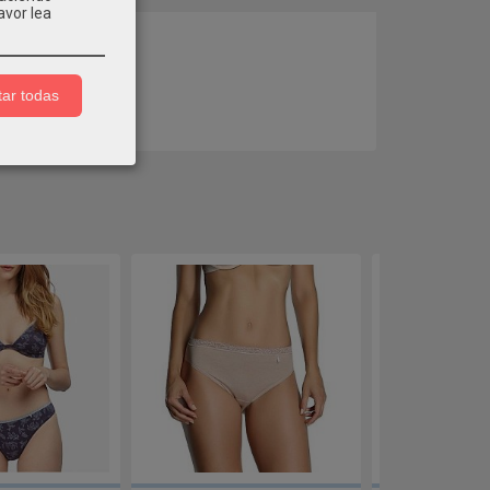
avor lea
COMENTARIOS
ar todas