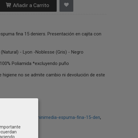
Añadir a Carrito
spuma fina 15 deniers. Presentación en cajita con
 (Natural) - Lyon -Noblesse (Gris) - Negro
100% Poliamida *excluyendo puño
 higiene no se admite cambio ni devolución de este
minimedia-15den
minimedia-espuma-fina-15-den
 importante
recuerdan
Haciendo