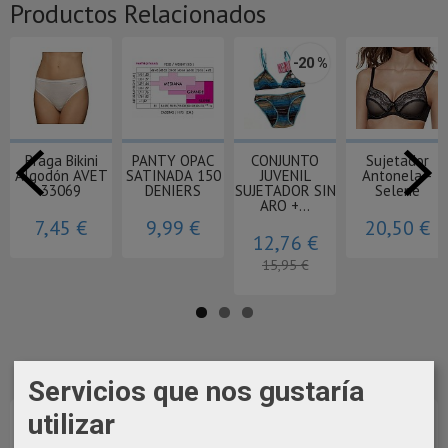
Productos Relacionados
-20 %
Braga Bikini
PANTY OPAC
CONJUNTO
Sujetador
Algodón AVET
SATINADA 150
JUVENIL
Antonela -
33069
DENIERS
SUJETADOR SIN
Selene
ARO +...
7,45 €
9,99 €
20,50 €
12,76 €
15,95 €
Servicios que nos gustaría
utilizar