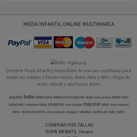
MODA INFANTIL ONLINE MULTIMARCA
Comprar Ropa Infantil y Ropa Bebé de marcas españolas para
todas las edades | Recién nacido, Bebé, Niña y Niño | Ropa de
vestir, casual y sport para diario.
bebe
algodón
bebe-nina
bebe-nina-mayoral
bebe-nino
bebe-nina-verano
mayoral
invierno
nina
calamaro
calamaro-baby
mac-ilusion
nina-mayoral
nino
verano
otono-invierno
vuelta-al-cole
yatsi
reciennacido
tobogan
COMPRAR POR TALLAS
ROPA INFANTIL Verano