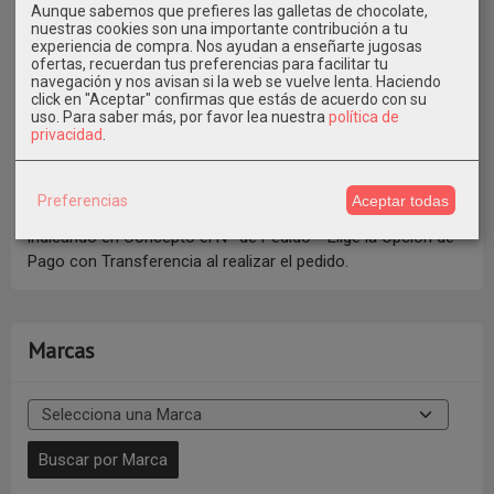
Aunque sabemos que prefieres las galletas de chocolate,
nuestras cookies son una importante contribución a tu
experiencia de compra. Nos ayudan a enseñarte jugosas
ofertas, recuerdan tus preferencias para facilitar tu
navegación y nos avisan si la web se vuelve lenta. Haciendo
click en "Aceptar" confirmas que estás de acuerdo con su
uso.
Para saber más, por favor lea nuestra
política de
privacidad
.
Preferencias
Aceptar todas
También puedes pagar con Bizum al Tfno. 609546971
indicando en Concepto el Nº de Pedido * Elige la Opción de
Pago con Transferencia al realizar el pedido.
Marcas