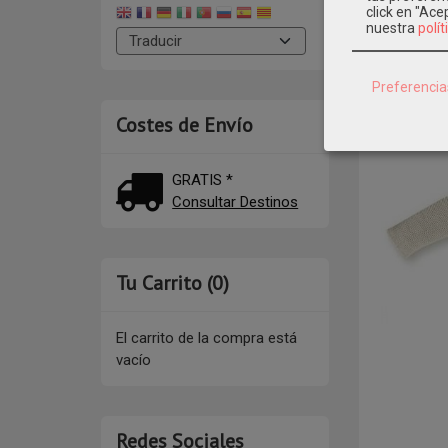
click en "Ac
nuestra
polít
DESCR
Preferencia
Mod: 729
Costes de Envío
GRATIS *
Consultar Destinos
Tu Carrito (0)
El carrito de la compra está
vacío
Redes Sociales