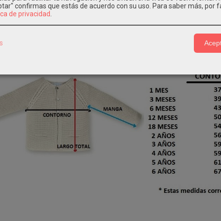
eptar" confirmas que estás de acuerdo con su uso.
Para saber más, por f
ica de privacidad
.
IPCIÓN
CARACTERÍSTICAS
COSTES DE ENVÍO
s
Acept
3