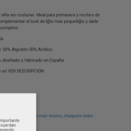
niña sin costuras. Ideal para primavera y noches de
complementar el look de l@s más pequeñ@s y darle
completo.
ta
 50% Algodón 50% Acrílico
 diseñado y fabricado en España
las en VER DESCRIPCIÓN
bebe-nina
chaqueta-mac-ilusion
chaqueta-bebe-
 importante
recuerdan
Haciendo