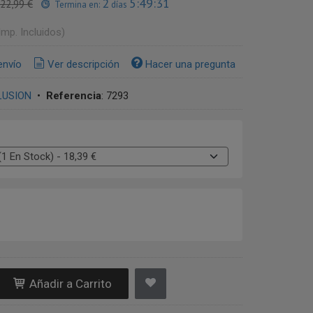
2
5:49:30
22,99 €
Termina en:
días
Imp. Incluidos)
envío
Ver descripción
Hacer una pregunta
LUSION
•
Referencia
:
7293
Añadir a Carrito