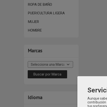
ROPA DE BAÑO
PUERICULTURA LIGERA
MUJER
HOMBRE
Marcas
Servic
Categoría:
RO
Idioma
Aunque sabem
mac-ilusion
c
contribución
tus preferenc