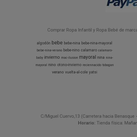
Comprar Ropa Infantil y Ropa Bebé de marcas 
bebe
algodón
bebe-nina
bebe-nina-mayoral
bebe-nino
calamaro
bebe-nina-verano
calamaro-
mayoral
invierno
nina
baby
mac-ilusion
nina-
nino
otono-invierno
mayoral
reciennacido
tobogan
verano
vuelta-al-cole
yatsi
C/Miguel Cuervo,13 (Carretera hacia Benasque 
Horario:
Tienda física: Maña