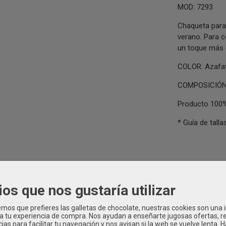
MOD: 7293
Chaqueta para 
verano. Para 
un toque más 
COLOR: Azafa
COMPOSICIÓN:
Producto 100%
* Guía de tal
ios que nos gustaría utilizar
PA INFANTIL Verano
|
Tags:
nina
bebe
chaqueta-nina
mac-ilusion
os que prefieres las galletas de chocolate, nuestras cookies son una
haqueta-nina-mac-ilusion
|
Comentarios
 a tu experiencia de compra. Nos ayudan a enseñarte jugosas ofertas, 
ias para facilitar tu navegación y nos avisan si la web se vuelve lenta. 