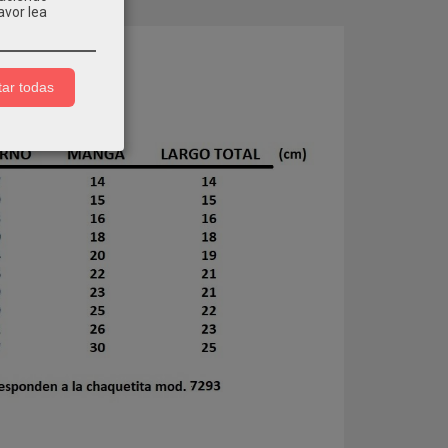
avor lea
COMENTARIOS
ar todas