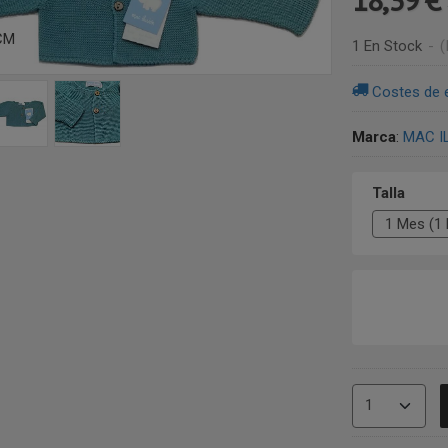
CM
1 En Stock
-
(
Costes de 
Marca
:
MAC I
Talla