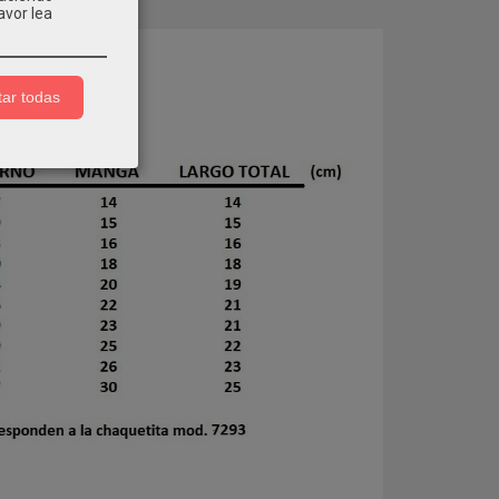
avor lea
COMENTARIOS
ar todas