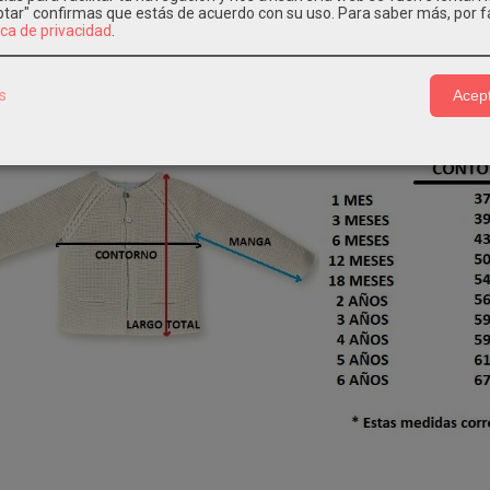
eptar" confirmas que estás de acuerdo con su uso.
Para saber más, por f
ica de privacidad
.
IPCIÓN
CARACTERÍSTICAS
COSTES DE ENVÍO
s
Acept
3