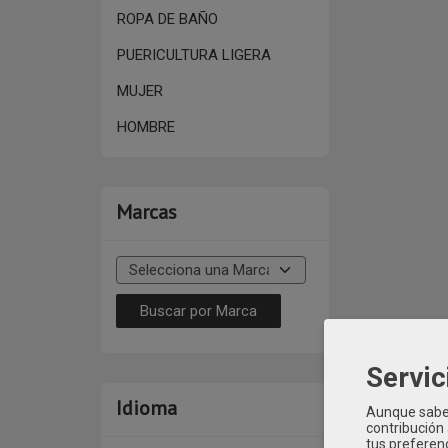
ROPA DE BAÑO
PUERICULTURA LIGERA
MUJER
HOMBRE
Marcas
Servic
Categoría:
RO
Idioma
Aunque sabem
mac-ilusion
c
contribución
tus preferenc