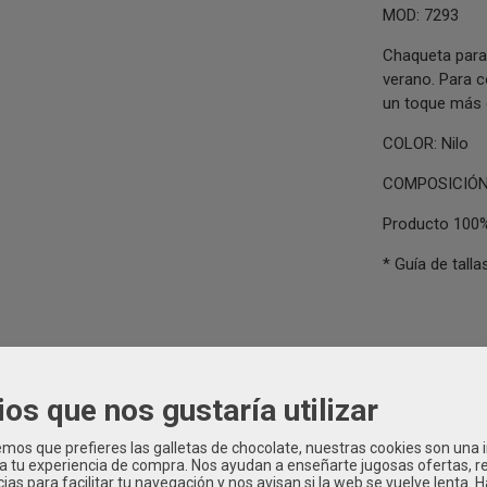
MOD: 7293
Chaqueta para 
verano. Para 
un toque más 
COLOR: Nilo
COMPOSICIÓN:
Producto 100%
* Guía de tal
ios que nos gustaría utilizar
PA INFANTIL Verano
|
Tags:
nina
bebe
chaqueta-nina
mac-ilusion
os que prefieres las galletas de chocolate, nuestras cookies son una
haqueta-nina-mac-ilusion
|
Comentarios
 a tu experiencia de compra. Nos ayudan a enseñarte jugosas ofertas, 
ias para facilitar tu navegación y nos avisan si la web se vuelve lenta. 