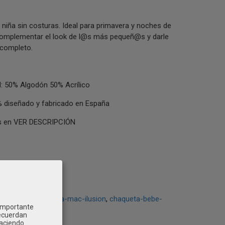
niña sin costuras. Ideal para primavera y noches de
complementar el look de l@s más pequeñ@s y darle
completo.
 50% Algodón 50% Acrílico
 diseñado y fabricado en España
las en VER DESCRIPCIÓN
bebe-nina
chaqueta-mac-ilusion
chaqueta-bebe-
 importante
recuerdan
Haciendo