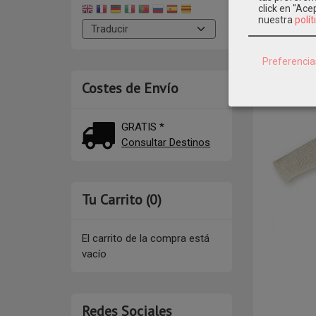
click en "Ac
nuestra
polít
DESCR
Preferencia
Mod: 729
Costes de Envío
GRATIS *
Consultar Destinos
Tu Carrito (0)
El carrito de la compra está
vacío
Redes Sociales