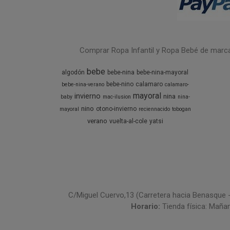
Comprar Ropa Infantil y Ropa Bebé de marcas 
bebe
algodón
bebe-nina
bebe-nina-mayoral
bebe-nino
calamaro
bebe-nina-verano
calamaro-
mayoral
invierno
nina
baby
mac-ilusion
nina-
nino
otono-invierno
mayoral
reciennacido
tobogan
verano
vuelta-al-cole
yatsi
C/Miguel Cuervo,13 (Carretera hacia Benasque 
Horario:
Tienda física: Maña