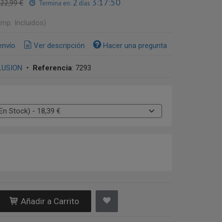
2
3:17:50
22,99 €
Termina en:
días
Imp. Incluidos)
envío
Ver descripción
Hacer una pregunta
LUSION
•
Referencia
:
7293
Añadir a Carrito