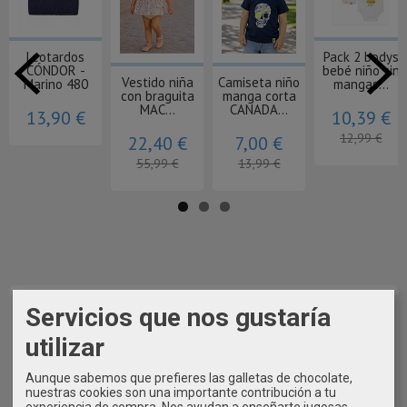
Leotardos
Pack 2 bodys
CÓNDOR -
bebé niño sin
Vestido niña
Camiseta niño
Marino 480
mangas...
con braguita
manga corta
MAC...
CANADA...
13,90 €
10,39 €
12,99 €
22,40 €
7,00 €
55,99 €
13,99 €
Servicios que nos gustaría
utilizar
Aunque sabemos que prefieres las galletas de chocolate,
nuestras cookies son una importante contribución a tu
experiencia de compra. Nos ayudan a enseñarte jugosas