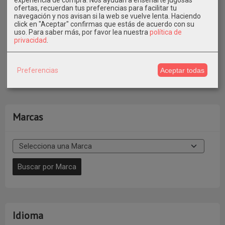
ofertas, recuerdan tus preferencias para facilitar tu
navegación y nos avisan si la web se vuelve lenta. Haciendo
click en "Aceptar" confirmas que estás de acuerdo con su
uso.
Para saber más, por favor lea nuestra
política de
privacidad
.
También puedes pagar con Bizum al Tfno. 609546971
indicando en Concepto el Nº de Pedido * Elige la Opción de
Preferencias
Aceptar todas
Pago con Transferencia al realizar el pedido.
Marcas
Idioma