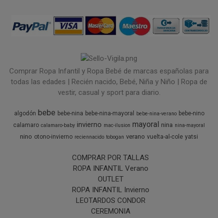
Comprar Ropa Infantil y Ropa Bebé de marcas españolas para
todas las edades | Recién nacido, Bebé, Niña y Niño | Ropa de
vestir, casual y sport para diario.
bebe
algodón
bebe-nina
bebe-nina-mayoral
bebe-nino
bebe-nina-verano
mayoral
invierno
nina
calamaro
calamaro-baby
mac-ilusion
nina-mayoral
nino
verano
otono-invierno
vuelta-al-cole
yatsi
reciennacido
tobogan
COMPRAR POR TALLAS
ROPA INFANTIL Verano
OUTLET
ROPA INFANTIL Invierno
LEOTARDOS CONDOR
CEREMONIA