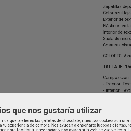
Zapatillas depo
Color azul tej
Exterior de text
Elásticos en l
Interior de tex
Suela de micro
Costuras vista
COLORES: Azul
TALLAJE: 15(
Composición:
- Exterior: Texti
- Interior: Textil
- Suela: Textil.
ios que nos gustaría utilizar
PA INFANTIL Verano
|
Tags:
nina
bebe
nino
calzado-bebe
zapatill
os que prefieres las galletas de chocolate, nuestras cookies son una
 a tu experiencia de compra. Nos ayudan a enseñarte jugosas ofertas, 
ias para facilitar tu navegación y nos avisan si la web se vuelve lenta. 