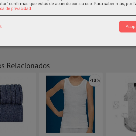
eptar" confirmas que estás de acuerdo con su uso.
Para saber más, por f
ica de privacidad
.
IPCIÓN
CARACTERÍSTICAS
COSTES DE ENVÍO
s
Acept
71
os Relacionados
-10 %