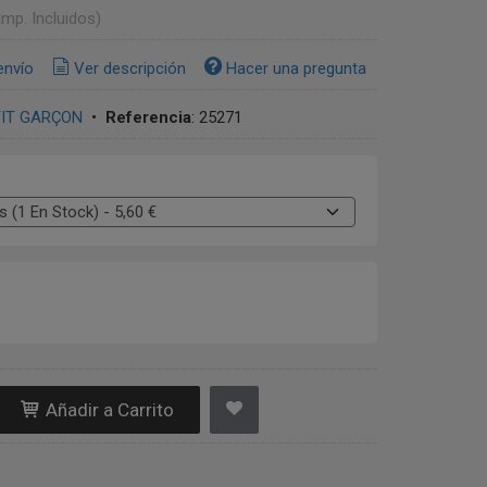
Imp. Incluidos)
envío
Ver descripción
Hacer una pregunta
TIT GARÇON
•
Referencia
:
25271
Añadir a Carrito