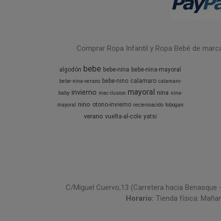
Comprar Ropa Infantil y Ropa Bebé de marcas 
bebe
algodón
bebe-nina
bebe-nina-mayoral
bebe-nino
calamaro
bebe-nina-verano
calamaro-
mayoral
invierno
nina
baby
mac-ilusion
nina-
nino
otono-invierno
mayoral
reciennacido
tobogan
verano
vuelta-al-cole
yatsi
C/Miguel Cuervo,13 (Carretera hacia Benasque 
Horario:
Tienda física: Maña