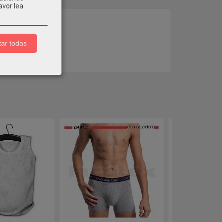
avor lea
COMENTARIOS
ar todas