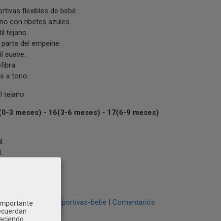
rtivas flexibles de bebé.
ano con ribetes azules.
il tejano.
a parte del empeine.
til suave.
fibra.
s a tono.
 tejano
0-3 meses) - 16(3-6 meses) - 17(6-9 meses)
l.
.
a-bebe
zapatillas-deportivas-bebe
|
Comentarios
 importante
recuerdan
Haciendo