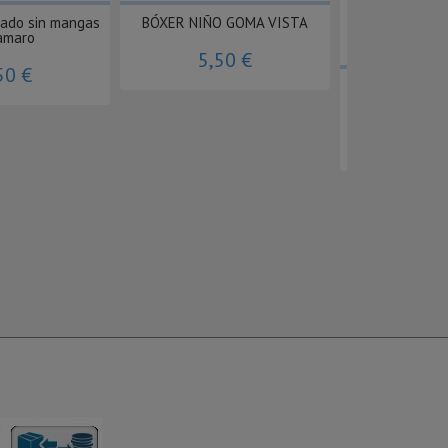
lado sin mangas
BÓXER NIÑO GOMA VISTA
amaro
5,50 €
50 €
Bata niño juv
TOBOG
20,29 