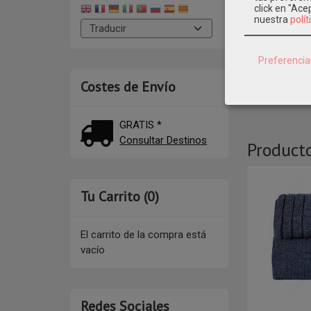
click en "Ac
nuestra
polít
DESCR
Preferencia
Mod: 252
Costes de Envío
GRATIS *
Consultar Destinos
Product
Tu Carrito (0)
El carrito de la compra está
vacío
Redes Sociales