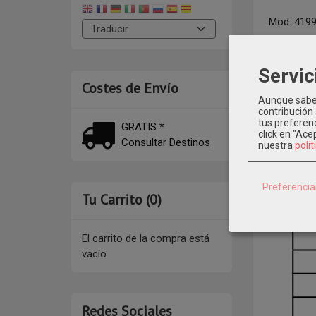
Mod: 419
Servic
Costes de Envío
Aunque sabem
contribución
tus preferenc
GRATIS *
click en "Ac
Consultar Destinos
nuestra
polít
Preferencia
Tu Carrito (0)
El carrito de la compra está
vacío
Redes Sociales