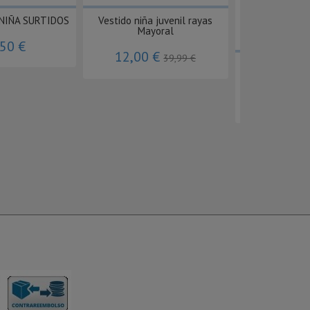
 NIÑA SURTIDOS
Vestido niña juvenil rayas
Mayoral
,50 €
12,00 €
39,99 €
Pijama Pele
primav
12,79 