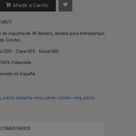
Añadir a Carrito
4189/1
 de espuma de 40 deniers, ideales para entretiempo,
 de Cóndor.
co/200 - Cava/303 - Rosa/500
100% Poliamida
bricado en España.
e
panty-espuma-nina
panty-condor-nina
panty-
COMENTARIOS