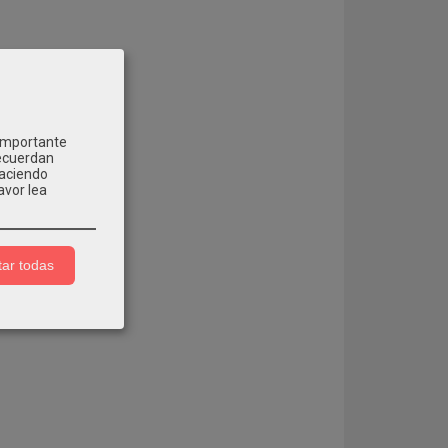
 importante
recuerdan
Haciendo
avor lea
ar todas