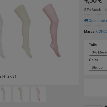
5 En Stock
-
(
Costes de 
Marca
:
CÓND
Talla
Color
a Nº 27/31