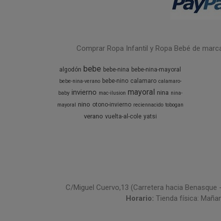
Comprar Ropa Infantil y Ropa Bebé de marcas 
bebe
algodón
bebe-nina
bebe-nina-mayoral
bebe-nino
calamaro
bebe-nina-verano
calamaro-
mayoral
invierno
nina
baby
mac-ilusion
nina-
nino
otono-invierno
mayoral
reciennacido
tobogan
verano
vuelta-al-cole
yatsi
C/Miguel Cuervo,13 (Carretera hacia Benasque 
Horario:
Tienda física: Maña