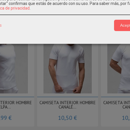
eptar" confirmas que estás de acuerdo con su uso.
Para saber más, por f
ica de privacidad
.
s
Acept
os Relacionados
NTERIOR HOMBRE
CAMISETA INTERIOR HOMBRE
CAMISETA IN
ELPA...
CANALÉ...
CAN
,99 €
10,50 €
10