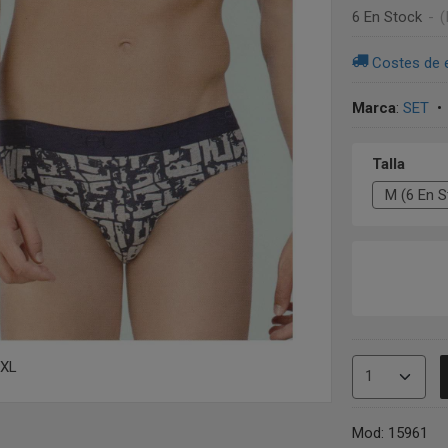
6 En Stock
-
(
Costes de 
Marca
:
SET
Talla
/XL
Mod: 15961