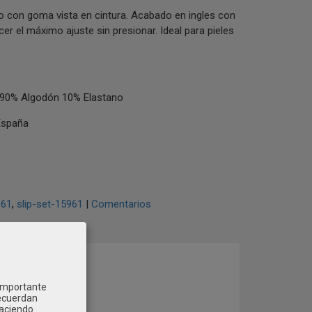
o con goma vista en cintura. Acabado en ingles con
cer el máximo ajuste sin presionar. Ideal para pieles
90% Algodón 10% Elastano
España
961
slip-set-15961
|
Comentarios
COMENTARIOS
 importante
recuerdan
Haciendo