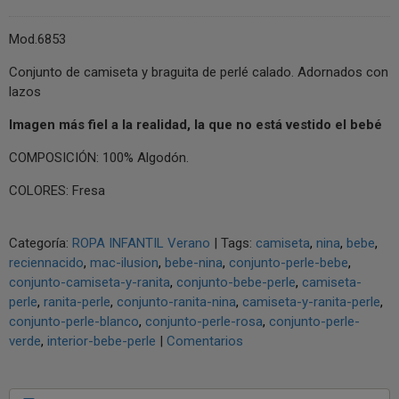
Mod.6853
Conjunto de camiseta y braguita de perlé calado. Adornados con
lazos
Imagen má
s fiel a la realidad, la que no e
stá ve
stido el bebé
COMPOSICIÓN: 100% Algodón.
COLORES: Fresa
Categoría:
ROPA INFANTIL Verano
|
Tags:
camiseta
nina
bebe
reciennacido
mac-ilusion
bebe-nina
conjunto-perle-bebe
conjunto-camiseta-y-ranita
conjunto-bebe-perle
camiseta-
perle
ranita-perle
conjunto-ranita-nina
camiseta-y-ranita-perle
conjunto-perle-blanco
conjunto-perle-rosa
conjunto-perle-
verde
interior-bebe-perle
|
Comentarios