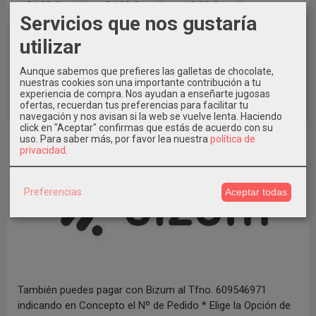
34,99 €
36,99 €
49,99 €
Servicios que nos gustaría
utilizar
Aunque sabemos que prefieres las galletas de chocolate,
nuestras cookies son una importante contribución a tu
experiencia de compra. Nos ayudan a enseñarte jugosas
ofertas, recuerdan tus preferencias para facilitar tu
navegación y nos avisan si la web se vuelve lenta. Haciendo
click en "Aceptar" confirmas que estás de acuerdo con su
uso.
Para saber más, por favor lea nuestra
política de
privacidad
.
Preferencias
Aceptar todas
También puedes pagar con Bizum al Tfno. 609546971
indicando en Concepto el Nº de Pedido * Elige la Opción de