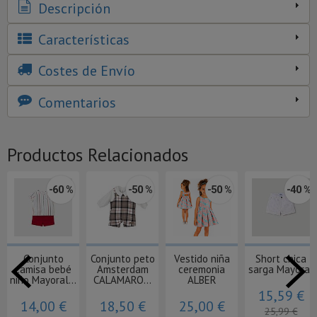
Descripción
Características
Costes de Envío
Comentarios
Productos Relacionados
-60 %
-50 %
-50 %
-40 %
Conjunto
Conjunto peto
Vestido niña
Short chica
camisa bebé
Amsterdam
ceremonia
sarga Mayoral
niño Mayoral...
CALAMARO...
ALBER
15,59 €
14,00 €
18,50 €
25,00 €
25,99 €