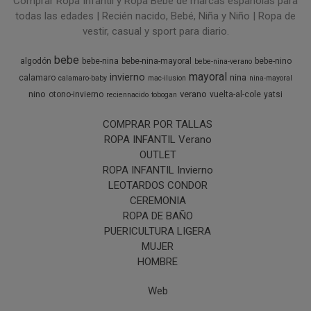
Comprar Ropa Infantil y Ropa Bebé de marcas españolas para
todas las edades | Recién nacido, Bebé, Niña y Niño | Ropa de
vestir, casual y sport para diario.
bebe
algodón
bebe-nina
bebe-nina-mayoral
bebe-nino
bebe-nina-verano
mayoral
invierno
nina
calamaro
calamaro-baby
mac-ilusion
nina-mayoral
nino
verano
otono-invierno
vuelta-al-cole
yatsi
reciennacido
tobogan
COMPRAR POR TALLAS
ROPA INFANTIL Verano
OUTLET
ROPA INFANTIL Invierno
LEOTARDOS CONDOR
CEREMONIA
ROPA DE BAÑO
PUERICULTURA LIGERA
MUJER
HOMBRE
Web