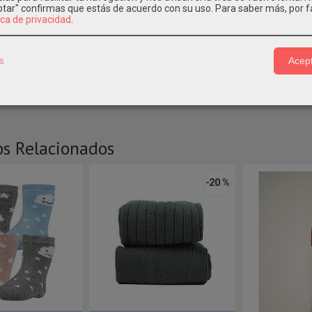
eptar" confirmas que estás de acuerdo con su uso.
Para saber más, por f
ica de privacidad
.
IPCIÓN
CARACTERÍSTICAS
COSTES DE ENVÍO
s
Acept
23
os Relacionados
-20 %