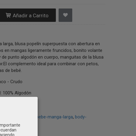
Añadir a Carrito
larga, blusa popelín superpuesta con abertura en
os en mangas ligeramente fruncidos, bonito volante
y de punto algodón en cuerpo, manguitas de la blusa
ior.El complemento ideal para combinar con petos,
tas de bebé.
co - Crudo
 100% Algodón
body-bebe
body-bebe-manga-larga
body-
 importante
recuerdan
Haciendo