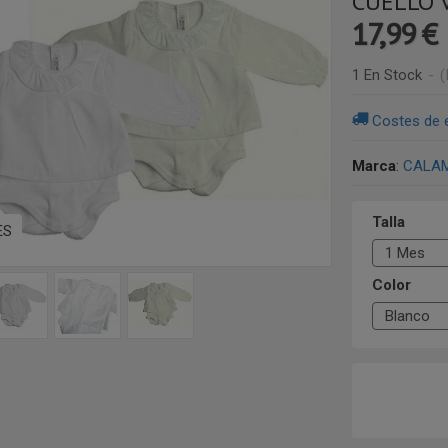
CUELLO 
17,99 €
1 En Stock
-
(
Costes de 
Marca
:
CALA
Talla
ES
Color