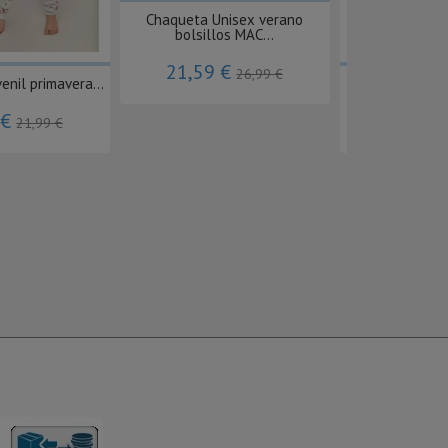
Chaqueta Unisex verano
bolsillos MAC...
21,59 €
26,99 €
enil primavera...
Pantalón cargo
 €
16,00 
21,99 €