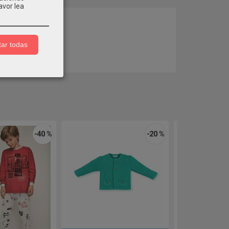
avor lea
COMENTARIOS
ar todas
-40 %
-20 %