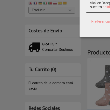
click en "Ac
nuestra
polít
DESCR
Preferencia
MOD: 190
Costes de Envío
GRATIS *
Consultar Destinos
Product
Tu Carrito (0)
El carrito de la compra está
vacío
Redes Sociales