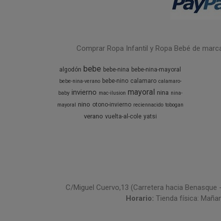
Comprar Ropa Infantil y Ropa Bebé de marcas 
bebe
algodón
bebe-nina
bebe-nina-mayoral
bebe-nino
calamaro
bebe-nina-verano
calamaro-
mayoral
invierno
nina
baby
mac-ilusion
nina-
nino
otono-invierno
mayoral
reciennacido
tobogan
verano
vuelta-al-cole
yatsi
C/Miguel Cuervo,13 (Carretera hacia Benasque 
Horario:
Tienda física: Maña