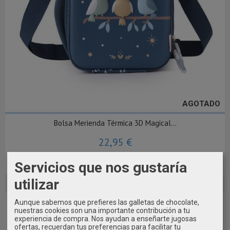
AGOTADO
Bolsa Merienda Térmica 3D Magical...
22,95 €
Servicios que nos gustaría
Pedir Información
utilizar
Aunque sabemos que prefieres las galletas de chocolate,
nuestras cookies son una importante contribución a tu
experiencia de compra. Nos ayudan a enseñarte jugosas
ofertas, recuerdan tus preferencias para facilitar tu