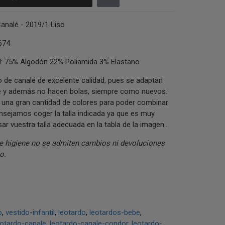
analé - 2019/1 Liso
674
 75% Algodón 22% Poliamida 3% Elastano
o de canalé de excelente calidad, pues se adaptan
 y además no hacen bolas, siempre como nuevos.
 una gran cantidad de colores para poder combinar
sejamos coger la talla indicada ya que es muy
ar vuestra talla adecuada en la tabla de la imagen..
e higiene no se admiten cambios ni devoluciones
o.
o
vestido-infantil
leotardo
leotardos-bebe
eotardo-canale
leotardo-canale-condor
leotardo-