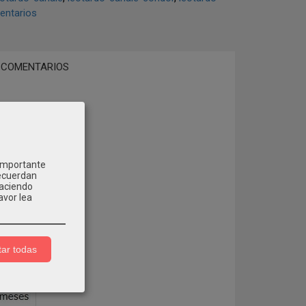
ntarios
COMENTARIOS
 importante
recuerdan
Haciendo
avor lea
ar todas