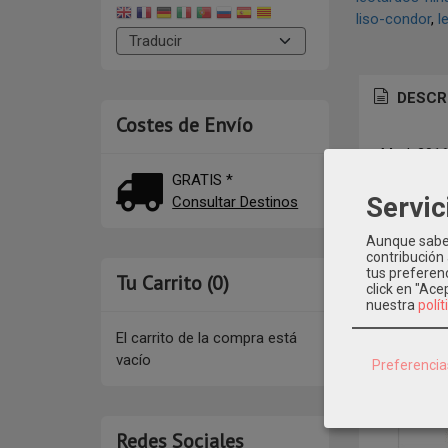
liso-condor
l
DESCR
Costes de Envío
Mod: 2016
GRATIS *
Servic
Consultar Destinos
Aunque sabem
contribución
tus preferenc
Tu Carrito (0)
click en "Ac
nuestra
polít
El carrito de la compra está
vacío
Preferencia
Redes Sociales