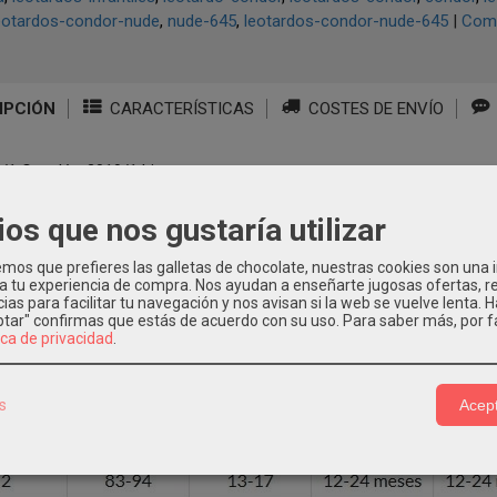
eotardos-condor-nude
nude-645
leotardos-condor-nude-645
|
Come
IPCIÓN
CARACTERÍSTICAS
COSTES DE ENVÍO
/1 Canalé - 2019/1 Liso
ios que nos gustaría utilizar
os que prefieres las galletas de chocolate, nuestras cookies son una
 a tu experiencia de compra. Nos ayudan a enseñarte jugosas ofertas, 
ias para facilitar tu navegación y nos avisan si la web se vuelve lenta. 
eptar" confirmas que estás de acuerdo con su uso.
Para saber más, por f
ica de privacidad
.
s
Acept