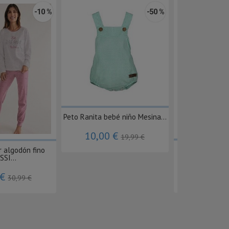
-10 %
-50 %
Peto Ranita bebé niño Mesina...
10,00 €
19,99 €
Peto Ranita 
r algodón fino
ILUSI
SSI...
15,59 
 €
30,99 €