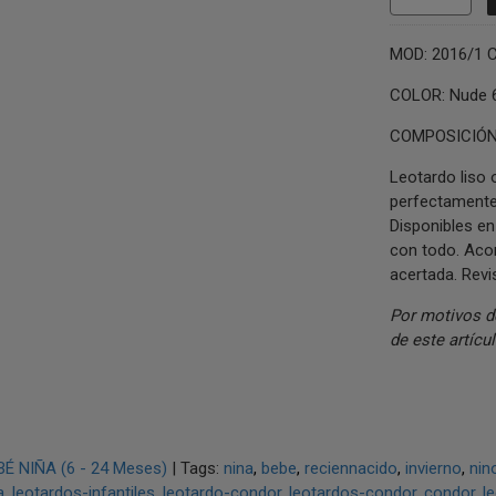
MOD: 2016/1 C
COLOR: Nude 
COMPOSICIÓN:
Leotardo liso 
perfectamente
Disponibles en
con todo. Acon
acertada. Revis
Por motivos d
de este artícul
BÉ NIÑA (6 - 24 Meses)
|
Tags:
nina
bebe
reciennacido
invierno
nin
a
leotardos-infantiles
leotardo-condor
leotardos-condor
condor
l