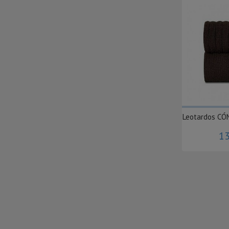
Leotardos CÓ
13