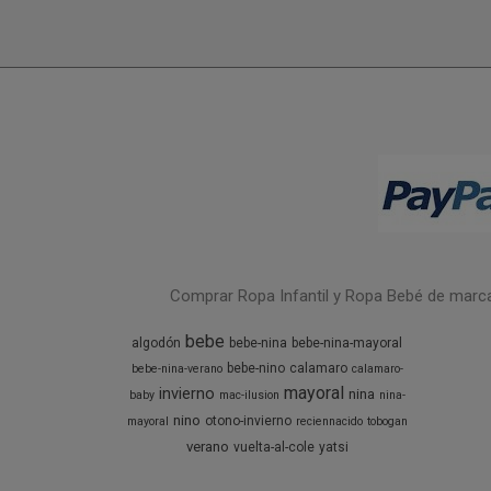
Comprar Ropa Infantil y Ropa Bebé de marcas 
bebe
algodón
bebe-nina
bebe-nina-mayoral
bebe-nino
calamaro
bebe-nina-verano
calamaro-
mayoral
invierno
nina
baby
mac-ilusion
nina-
nino
otono-invierno
mayoral
reciennacido
tobogan
verano
vuelta-al-cole
yatsi